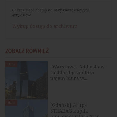
Chcesz mieć dostęp do bazy wartościowych
artykułów.
Wykup dostęp do archiwum
ZOBACZ RÓWNIEŻ
BIURA
[Warszawa] Addleshaw
Goddard przedłuża
najem biura w...
BIURA
[Gdańsk] Grupa
STRABAG kupiła
biurowiec Olivia Star