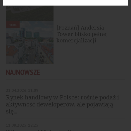
BIURA
[Poznań] Andersia
Tower blisko pełnej
komercjalizacji
NAJNOWSZE
21.04.2026, 11:09
Rynek handlowy w Polsce: rośnie podaż i
aktywność deweloperów, ale pojawiają
się...
11.08.2025, 12:25