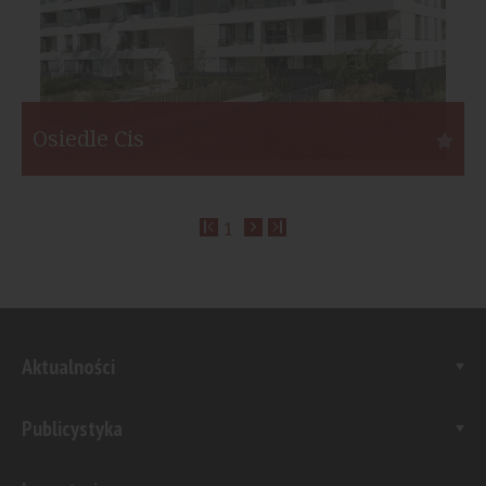
Osiedle Cis
Gdynia
1
Inwestor:
Euro Styl
Funkcja:
Mieszkania
Liczba mieszkań:
148
Start:
II kw. 2019
Koniec:
III kw. 2021
Aktualności
Publicystyka