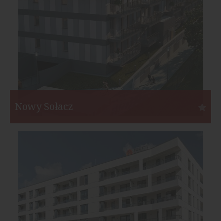
Start:
I kw. 2020
Koniec:
IV kw. 2021
Nowy Sołacz
Poznań
Inwestor:
Mak Dom
Funkcja:
Mieszkania
Liczba mieszkań:
60
Start:
IV kw. 2019
Koniec:
IV kw. 2021