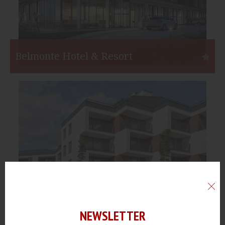
Belmonte Hotel & Resort
Krynica-Zdrój
Inwestor:
Belmonte Hotel Sp. z o.o. S.K.A.
Funkcja:
Hotele
Liczba pokoi:
251
Start:
IV kw. 2019
Koniec:
I kw. 2022
NEWSLETTER