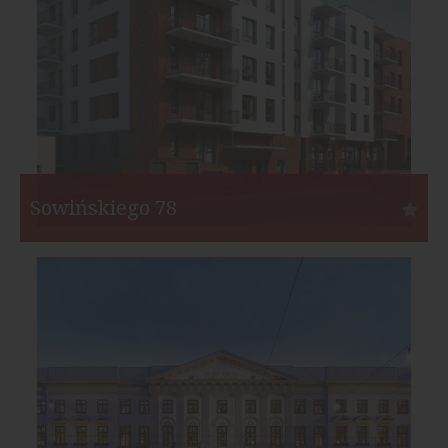
Start:
I kw. 2018
Koniec:
IV kw. 2021
Sowińskiego 78
Szczecin
Inwestor:
White Stone Development
Funkcja:
Mieszkania
Liczba mieszkań:
246
Start:
IV kw. 2019
Koniec:
IV kw. 2021