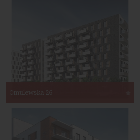
Inwestor:
Atal S.A.
Funkcja:
Mieszkania
Liczba mieszkań:
352
Start:
IV kw. 2018
Koniec:
II kw. 2022
Omulewska 26
Warszawa
Inwestor:
Matexi Polska
Funkcja:
Mieszkania
Liczba mieszkań:
453