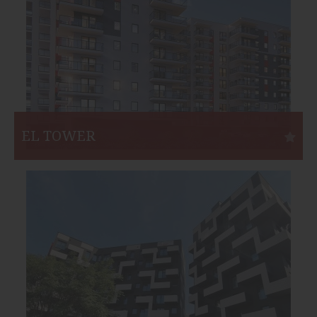
Koniec:
I kw. 2022
EL TOWER
Elbląg
Inwestor:
EL INVEST Development Włodzimierz Powązka
Funkcja:
Mieszkania
Liczba mieszkań:
136
Start:
IV kw. 2019
Koniec:
I kw. 2022