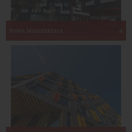
Nowa Manufaktura
Wrocław
Inwestor:
IMS Budownictwo
Funkcja:
Mieszkania
Liczba mieszkań:
312
Start:
I kw. 2020
Koniec:
II kw. 2022