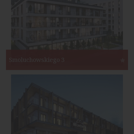
Start:
II kw. 2020
Koniec:
II kw. 2022
Smoluchowskiego 3
Poznań
Inwestor:
Konimpex Invest
Funkcja:
Mieszkania
Liczba mieszkań:
212
Start:
IV kw. 2018
Koniec:
IV kw. 2021