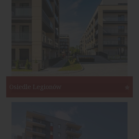
Inwestor:
APKlan
Funkcja:
Mieszkania
Liczba mieszkań:
71
Start:
IV kw. 2020
Koniec:
III kw. 2022
Osiedle Legionów
Kielce
Inwestor:
Unimax Development
Funkcja:
Mieszkania
Liczba mieszkań:
265
Start:
II kw. 2017