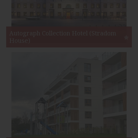
Autograph Collection Hotel (Stradom
House)
Kraków
Inwestor:
Angel Poland Group
Funkcja:
Hotele
Liczba pokoi:
125
Start:
IV kw. 2017
Koniec:
II kw. 2023