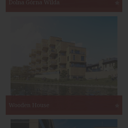
Dolna Górna Wilda
Poznań
Inwestor:
OKRE Development
Funkcja:
Mieszkania
Liczba mieszkań:
93
Start:
II kw. 2024
Koniec:
IV kw. 2025
Wooden House
Rzeszów