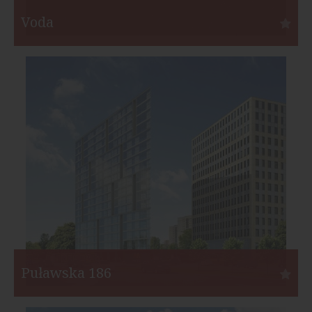
Voda
Gdańsk
Inwestor:
Rutkowski Development
Funkcja:
Mieszkania
Liczba mieszkań:
110
Start:
I kw. 2019
Koniec:
IV kw. 2021
Puławska 186