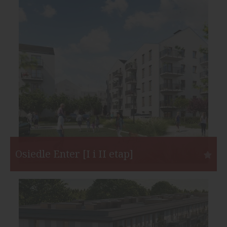
Warszawa
Inwestor:
Matexi Polska
Funkcja:
Mieszkania
Liczba mieszkań:
206
Start:
IV kw. 2019
Koniec:
IV kw. 2021
Osiedle Enter [I i II etap]
Poznań
Inwestor:
Echo Investment
Funkcja:
Mieszkania
Liczba mieszkań:
222