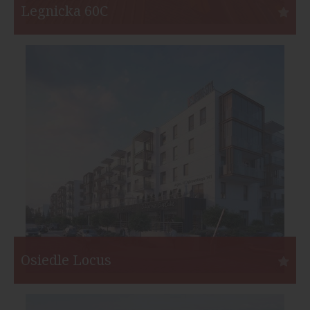
Legnicka 60C
Wrocław
Inwestor:
By Made
Funkcja:
Hotele
Liczba pokoi:
129
Start:
II kw. 2020
Koniec:
II kw. 2022
Osiedle Locus
Rumia