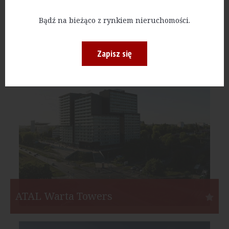
Na Bielany
Bądź na bieżąco z rynkiem nieruchomości.
Warszawa
Zapisz się
Inwestor:
Matexi Polska
Funkcja:
Mieszkania
Liczba mieszkań:
378
Start:
II kw. 2020
Koniec:
III kw. 2024
ATAL Warta Towers
Poznań