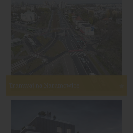
Inwestor:
Euro Styl
Funkcja:
Mieszkania
Liczba mieszkań:
271
Start:
III kw. 2018
Koniec:
I kw. 2022
Tramwaj na Naramowice
Poznań
Inwestor:
Miasto Poznań
Funkcja:
Publiczne
Powierzchnia użytkowa: