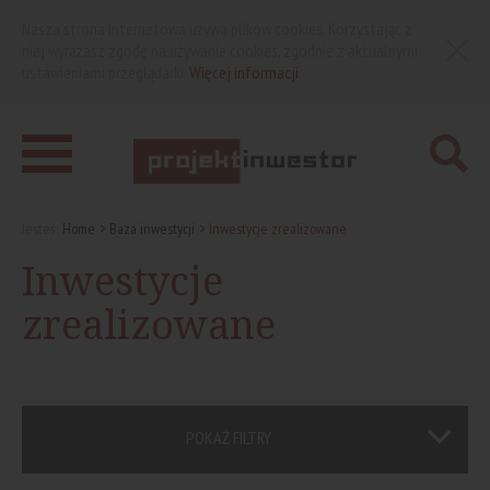
Nasza strona internetowa używa plików cookies. Korzystając z
niej wyrażasz zgodę na używanie cookies, zgodnie z aktualnymi
ustawieniami przeglądarki.
Więcej informacji
Jesteś:
Home
Baza inwestycji
Inwestycje zrealizowane
Inwestycje
zrealizowane
POKAŻ FILTRY