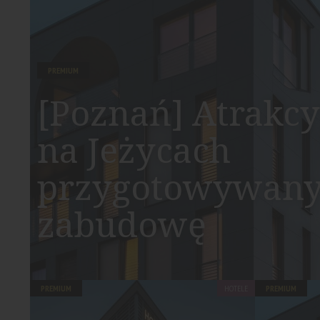
PREMIUM
[Poznań] Atrakcy
na Jeżycach
przygotowywany
zabudowę
PREMIUM
HOTELE
PREMIUM