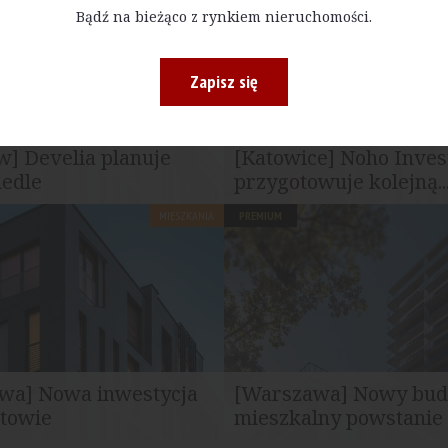
ieszkalnych...
na budowę budynku mieszkaln
Bądź na bieżąco z rynkiem nieruchomości.
Zapisz się
] Develia planuje
[Katowice] Noho Inve
iedle
przygotowuje kolejną..
MIESZKANIA
PREMIUM
dna z największych firm
Realizacja przedsięwzięcia wpi
ich w Polsce, przygotowuje...
szerszą strategię Noho Investme
wa] Nowa inwestycja
[Warszawa] Nowy bu
towie
mieszkalny powstanie n