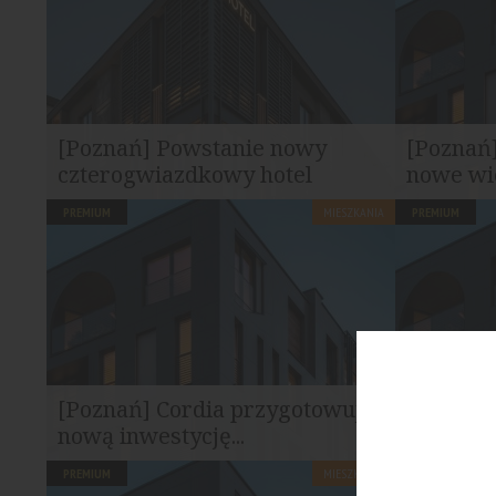
[Poznań] Powstanie nowy
[Poznań]
czterogwiazdkowy hotel
nowe wi
PREMIUM
MIESZKANIA
PREMIUM
W Poznań planowana jest realizacja
Projekt obe
nowego hotelu czterogwiazdkowego o...
ponad 3 hek
[Poznań] Cordia przygotowuje
[Warsza
nową inwestycję...
budowę 
PREMIUM
MIESZKANIA
PREMIUM
Cordia Polska planuje realizację nowego
W ramach i