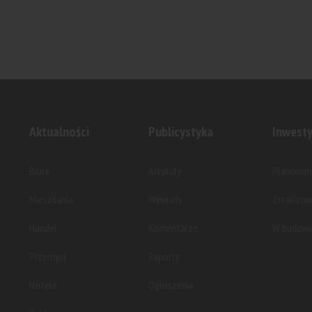
Spółka wystąpiła z wnioskiem o
Kameralny 
pozwolenie na budowę dwóch...
powstanie w
Aktualności
Publicystyka
Inwesty
Biura
Artykuły
Planowan
Mieszkania
Wywiady
Zrealizo
Handel
Komentarze
W budowi
Przemysł
Raporty
Hotele
Ogłoszenia