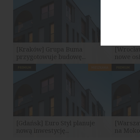
projektu mieszkaniowego, tym razem w...
budynków m
[Kraków] Grupa Buma
[Wrocław
przygotowuje budowę...
nowe os
PREMIUM
MIESZKANIA
PREMIUM
Grupa Buma, przygotowuje realizację
Develia, je
nowego zespołu zabudowy...
dewelopersk
[Gdańsk] Euro Styl planuje
[Warsza
nową inwestycję...
na Moko