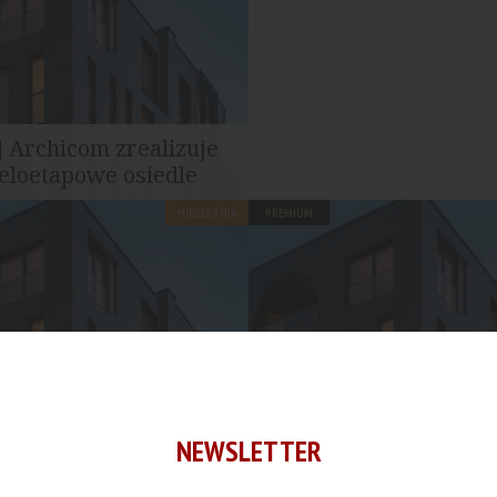
 Archicom zrealizuje
eloetapowe osiedle
MIESZKANIA
PREMIUM
jmie teren o powierzchni
tarów i będzie prowadzony...
wa] Yareal planuje
[Warszawa] Pekabex p
na Ochocie
budowę budynku...
NEWSLETTER
MIESZKANIA
PREMIUM
nwestycji powstanie zespół
Deweloper złożył wniosek o p