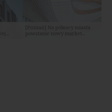
[Poznań] Na północy miasta
j...
powstanie nowy market...
t z
Inwestor planuje relokację działalności i
gotowuje...
wystąpił o pozwolenie na budowę...