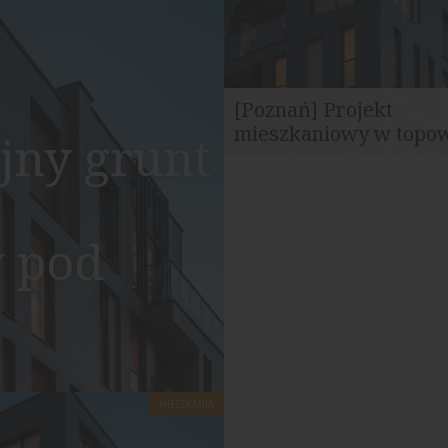
[Poznań] Projekt
mieszkaniowy w topowe
jny grunt
Nowy inwestor przejmuje grun
pozwoleniem na budowę i przy
 pod
MIESZKANIA