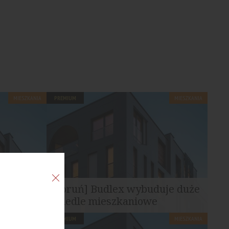
MIESZKANIA
PREMIUM
MIESZKANIA
lanuje
[Toruń] Budlex wybuduje duże
osiedle mieszkaniowe
MIESZKANIA
PREMIUM
MIESZKANIA
ozwolenie
Na zakupionej działce planowana jest