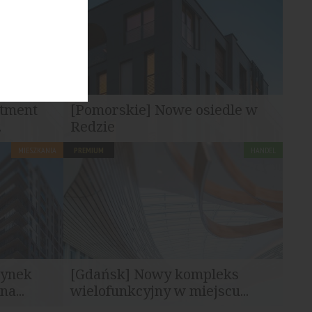
ego...
realizacja inwestycji obejmującej ponad...
stment
[Pomorskie] Nowe osiedle w
.
Redzie
MIESZKANIA
PREMIUM
HANDEL
suje się w
Projekt zakłada zagospodarowanie
nt...
nieruchomości o powierzchni ponad 2 ha.
dynek
[Gdańsk] Nowy kompleks
a...
wielofunkcyjny w miejscu...