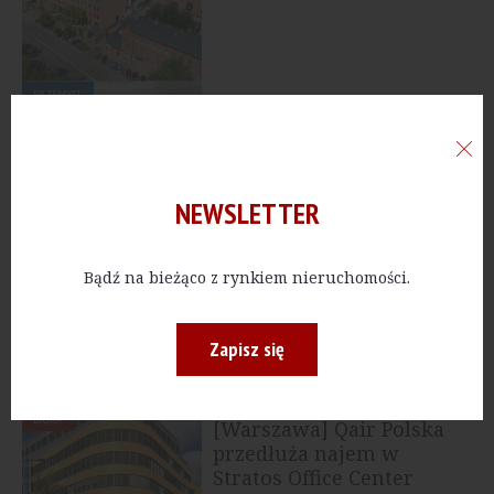
PRZEMYSŁ
[Warszawa] Ares
przejmuje portfel
logistyczny w Polsce od...
NEWSLETTER
BIURA
[Poznań] Andersia
Bądź na bieżąco z rynkiem nieruchomości.
Tower blisko pełnej
komercjalizacji
Zapisz się
BIURA
[Warszawa] Qair Polska
przedłuża najem w
Stratos Office Center