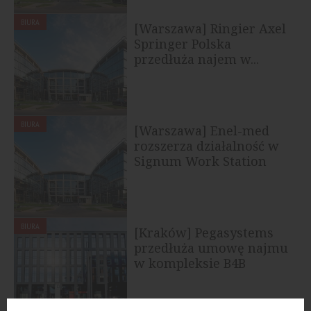
BIURA
[Warszawa] Ringier Axel
Springer Polska
przedłuża najem w...
BIURA
[Warszawa] Enel-med
rozszerza działalność w
Signum Work Station
BIURA
[Kraków] Pegasystems
przedłuża umowę najmu
w kompleksie B4B