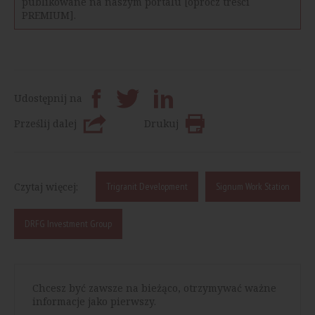
publikowane na naszym portalu [oprócz treści
PREMIUM].
Udostępnij na
Prześlij dalej
Drukuj
Czytaj więcej:
Trigranit Development
Signum Work Station
DRFG Investment Group
Chcesz być zawsze na bieżąco, otrzymywać ważne
informacje jako pierwszy.