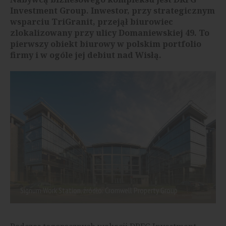
Investment Group. Inwestor, przy strategicznym
wsparciu TriGranit, przejął biurowiec
zlokalizowany przy ulicy Domaniewskiej 49. To
pierwszy obiekt biurowy w polskim portfolio
firmy i w ogóle jej debiut nad Wisłą.
Signum Work Station, źródło: Cromwell Property Group