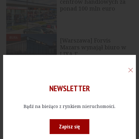
centrów handlowych za
ponad 100 mln euro
BIURA
[Warszawa] Forvis
Mazars wynajął biuro w
LIXA E
BIURA
[Łódź] Panasonic
NEWSLETTER
pierwszym najemcą
Olimpia Nova po...
Bądź na bieżąco z rynkiem nieruchomości.
Zapisz się
BIURA
[Warszawa] WTW
przenosi biuro do V