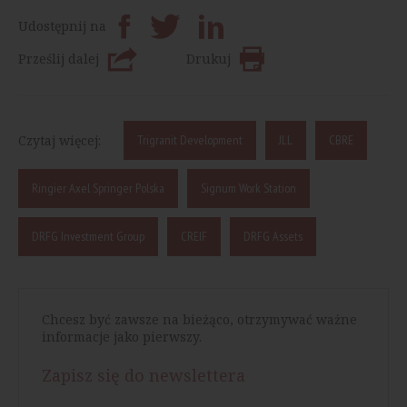
Udostępnij na
Prześlij dalej
Drukuj
Czytaj więcej:
Trigranit Development
JLL
CBRE
Ringier Axel Springer Polska
Signum Work Station
DRFG Investment Group
CREIF
DRFG Assets
Chcesz być zawsze na bieżąco, otrzymywać ważne
informacje jako pierwszy.
Zapisz się do newslettera