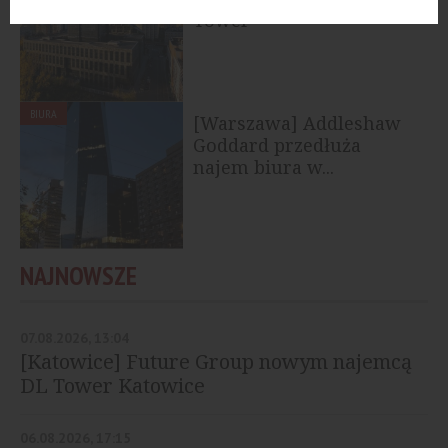
Tower
BIURA
[Warszawa] Addleshaw
Goddard przedłuża
najem biura w...
NAJNOWSZE
07.08.2026, 13:04
[Katowice] Future Group nowym najemcą
DL Tower Katowice
06.08.2026, 17:15