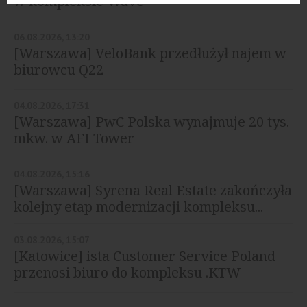
w kompleksie Wave
06.08.2026, 13:20
[Warszawa] VeloBank przedłużył najem w
biurowcu Q22
04.08.2026, 17:31
[Warszawa] PwC Polska wynajmuje 20 tys.
mkw. w AFI Tower
04.08.2026, 15:16
[Warszawa] Syrena Real Estate zakończyła
kolejny etap modernizacji kompleksu...
03.08.2026, 15:07
[Katowice] ista Customer Service Poland
przenosi biuro do kompleksu .KTW