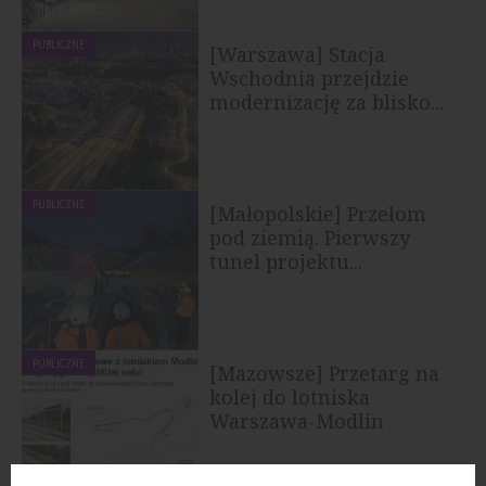
PUBLICZNE
[Warszawa] Stacja
Wschodnia przejdzie
modernizację za blisko...
PUBLICZNE
[Małopolskie] Przełom
pod ziemią. Pierwszy
tunel projektu...
PUBLICZNE
[Mazowsze] Przetarg na
kolej do lotniska
Warszawa-Modlin