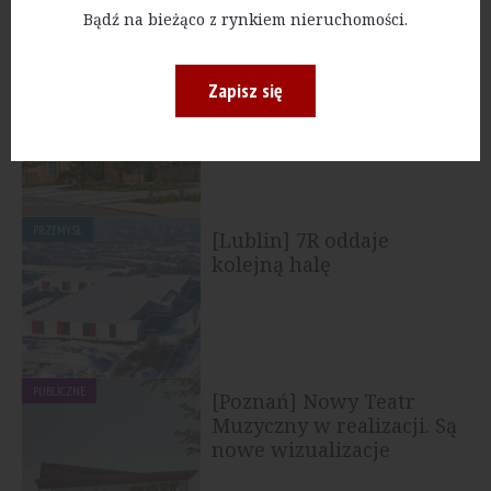
Bądź na bieżąco z rynkiem nieruchomości.
PRZEMYSŁ
[Bydgoszcz] Dekpol
Zapisz się
Budownictwo zakończył
trzy inwestycje dla...
PRZEMYSŁ
[Lublin] 7R oddaje
kolejną halę
PUBLICZNE
[Poznań] Nowy Teatr
Muzyczny w realizacji. Są
nowe wizualizacje