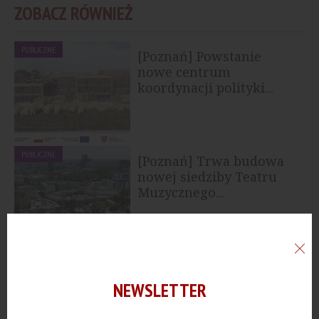
ZOBACZ RÓWNIEŻ
PUBLICZNE
[Poznań] Powstanie
nowe centrum
koordynacji polityki...
PUBLICZNE
[Poznań] Trwa budowa
nowej siedziby Teatru
Muzycznego...
PUBLICZNE
[Katowice] Dekpol
Budownictwo wybuduje
NEWSLETTER
nową siedzibę...