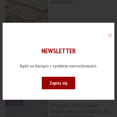
kompleks...
PRZEMYSŁ
[Bydgoszcz] Dekpol
Budownictwo zakończył
trzy inwestycje dla...
NEWSLETTER
PRZEMYSŁ
Bądź na bieżąco z rynkiem nieruchomości.
[Lublin] 7R oddaje
kolejną halę
Zapisz się
PUBLICZNE
[Poznań] Nowy Teatr
Muzyczny w realizacji. Są
nowe wizualizacje