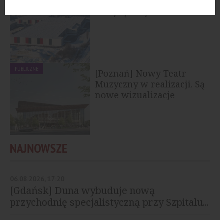
[Lublin] 7R oddaje
kolejną halę
PUBLICZNE
[Poznań] Nowy Teatr
Muzyczny w realizacji. Są
nowe wizualizacje
NAJNOWSZE
06.08.2026, 17:20
[Gdańsk] Duna wybuduje nową
przychodnię specjalistyczną przy Szpitalu...