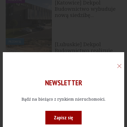
[Katowice] Dekpol
Budownictwo wybuduje
nową siedzibę...
PRZEMYSŁ
[Lubuskie] Dekpol
Budownictwo realizuje
kompleks...
NEWSLETTER
PRZEMYSŁ
[Bydgoszcz] Dekpol
Budownictwo zakończył
trzy inwestycje dla...
Bądź na bieżąco z rynkiem nieruchomości.
Zapisz się
PRZEMYSŁ