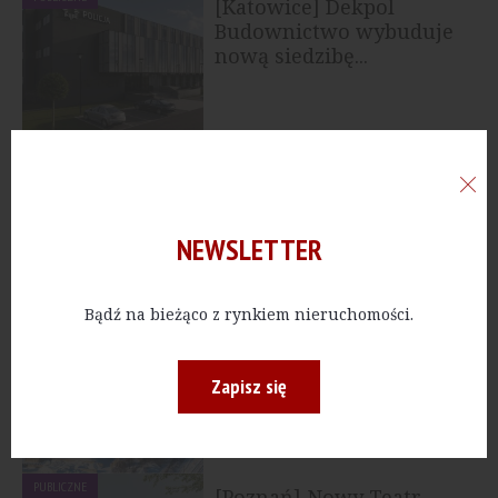
[Katowice] Dekpol
Budownictwo wybuduje
nową siedzibę...
PRZEMYSŁ
[Lubuskie] Dekpol
Budownictwo realizuje
kompleks...
NEWSLETTER
Bądź na bieżąco z rynkiem nieruchomości.
PRZEMYSŁ
[Lublin] 7R oddaje
kolejną halę
Zapisz się
PUBLICZNE
[Poznań] Nowy Teatr