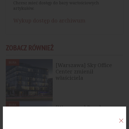
Chcesz mieć dostęp do bazy wartościowych
artykułów.
Wykup dostęp do archiwum
ZOBACZ RÓWNIEŻ
BIURA
[Warszawa] Sky Office
Center zmienił
właściciela
BIURA
[Warszawa] Royal
Wilanów sprzedany
funduszowi WOOD &...