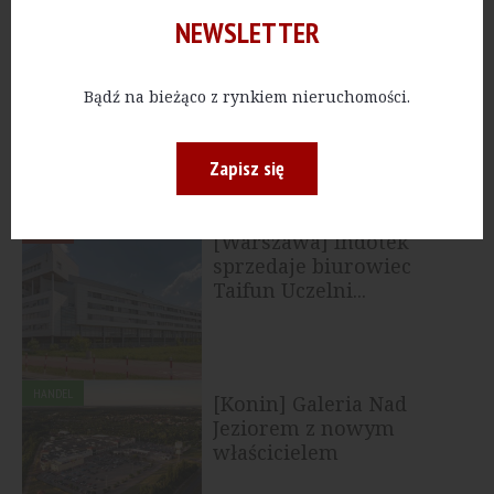
NEWSLETTER
HANDEL
[Śląskie] Mitiska REIM i
Bądź na bieżąco z rynkiem nieruchomości.
Karuzela Holding kupują
park handlowy w...
Zapisz się
BIURA
[Warszawa] Indotek
sprzedaje biurowiec
Taifun Uczelni...
HANDEL
[Konin] Galeria Nad
Jeziorem z nowym
właścicielem