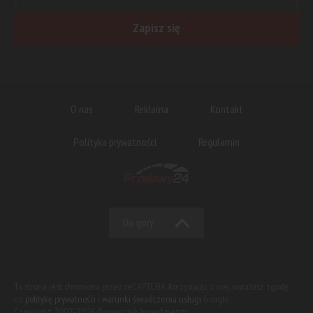
Zapisz się
O nas
Reklama
Kontakt
Polityka prywatności
Regulamin
Do góry
Ta strona jest chroniona przez reCAPTCHA. Korzystając z niej, wyrażasz zgodę
na
politykę prywatności
i
warunki świadczenia usługi
Google.
Copyright 2007-2026 Borowczyk Investments