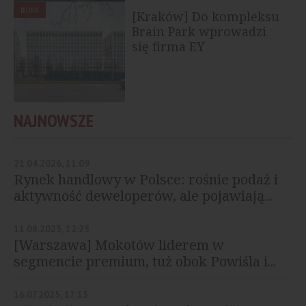
BIURA
[Kraków] Do kompleksu
Brain Park wprowadzi
się firma EY
NAJNOWSZE
21.04.2026, 11:09
Rynek handlowy w Polsce: rośnie podaż i
aktywność deweloperów, ale pojawiają...
11.08.2025, 12:25
[Warszawa] Mokotów liderem w
segmencie premium, tuż obok Powiśla i...
16.07.2025, 17:15