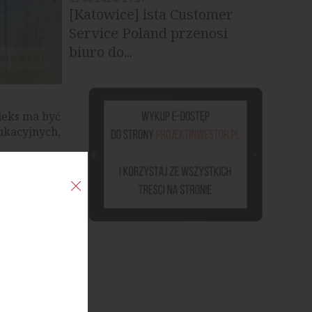
[Katowice] ista Customer
Service Poland przenosi
biuro do...
leks ma być
ukacyjnych,
ele
Propwave