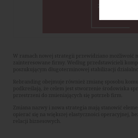
W ramach nowej strategii przewidziano możliwość n
zainteresowane firmy. Według przedstawicieli kom
poszukującym długoterminowej stabilizacji działalno
Rebranding obejmuje również zmianę sposobu komun
podkreślają, że celem jest stworzenie środowiska 
przestrzeni do zmieniających się potrzeb firm.
Zmiana nazwy i nowa strategia mają stanowić eleme
opierać się na większej elastyczności operacyjnej, 
relacji biznesowych.