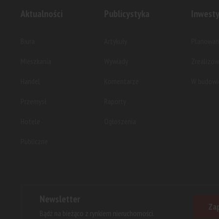
Aktualności
Publicystyka
Inwesty
Biura
Artykuły
Planowan
Mieszkania
Wywiady
Zrealizo
Handel
Komentarze
W budowi
Przemysł
Raporty
Hotele
Ogłoszenia
Publiczne
Newsletter
Zap
Bądź na bieżąco z rynkiem nieruchomości.