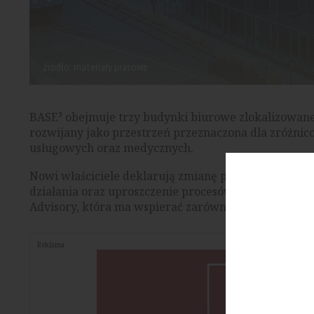
źródło: materiały prasowe
BASE³ obejmuje trzy budynki biurowe zlokalizowane
rozwijany jako przestrzeń przeznaczona dla zróżn
usługowych oraz medycznych.
Nowi właściciele deklarują zmianę podejścia do wsp
działania oraz uproszczenie procesów decyzyjnych.
Advisory, która ma wspierać zarówno rozwój oferty,
Reklama