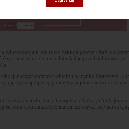
Zapisz się
ie tylko wynajmu, ale także zakupu powierzchni biurowy
pleksu rozwiązanie to ma odpowiadać przedsiębiorstwom
ści.
ikacji i pozycjonowania obiektu na rynku biurowym. Wła
sprzyjającego współpracy pomiędzy najemcami oraz dostos
nt szerszej transformacji kompleksu, którego funkcjonow
bezpośredniej komunikacji z najemcami oraz rozwijaniu dł