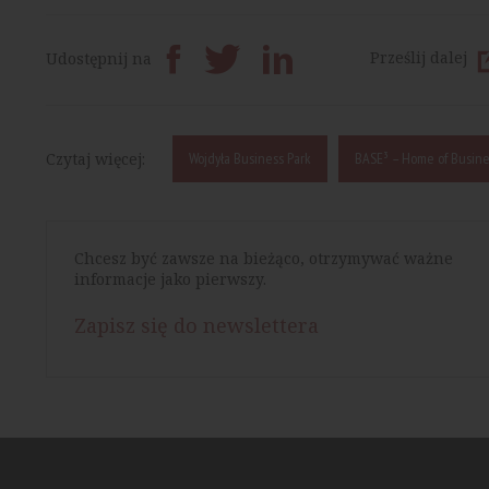
Prześlij dalej
Udostępnij na
Czytaj więcej:
Wojdyła Business Park
BASE³ – Home of Busine
Chcesz być zawsze na bieżąco, otrzymywać ważne
informacje jako pierwszy.
Zapisz się do newslettera