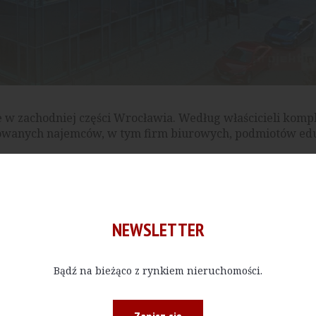
 w zachodniej części Wrocławia. Według właścicieli komp
icowanych najemców, w tym firm biurowych, podmiotów ed
ółpracy z najemcami, stawiając na bardziej elastyczne mod
 Za komercjalizację i strategię wynajmu odpowiada firma 
 jak i bieżącą obsługę najemców
NEWSLETTER
Bądź na bieżąco z rynkiem nieruchomości.