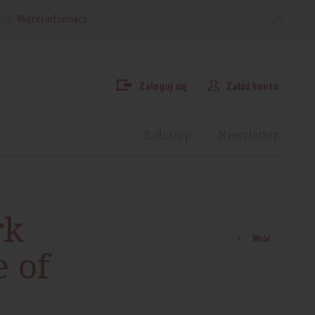
arki.
Więcej informacji
Zaloguj się
Załóż konto
E-dostęp
Newsletter
rk
Wróć
 of