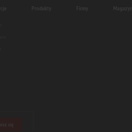
cje
Produkty
Firmy
Magazy
e
wane
e
isz się