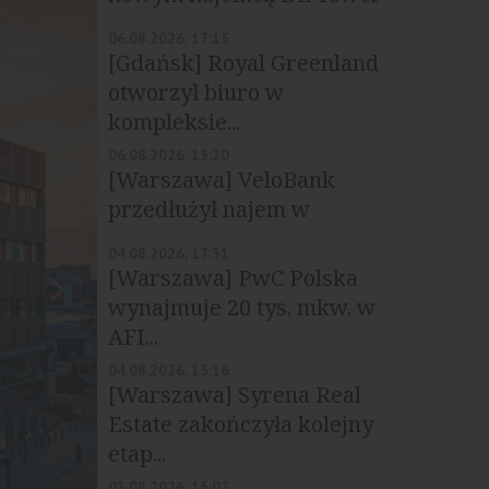
Katowice
06.08.2026, 17:15
[Gdańsk] Royal Greenland
otworzył biuro w
kompleksie...
06.08.2026, 13:20
[Warszawa] VeloBank
przedłużył najem w
biurowcu Q22
04.08.2026, 17:31
[Warszawa] PwC Polska
wynajmuje 20 tys. mkw. w
AFI...
04.08.2026, 15:16
[Warszawa] Syrena Real
Estate zakończyła kolejny
etap...
03.08.2026, 15:07