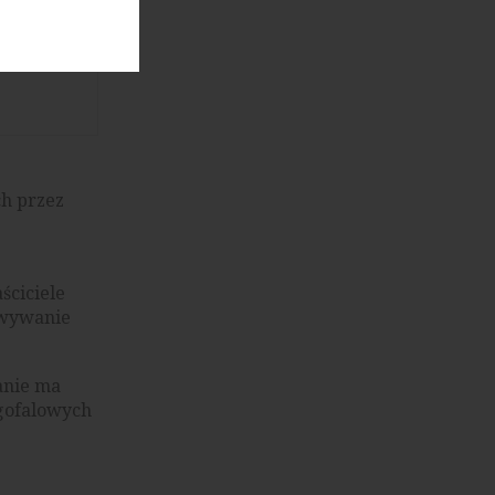
ch przez
ściciele
owywanie
anie ma
ugofalowych