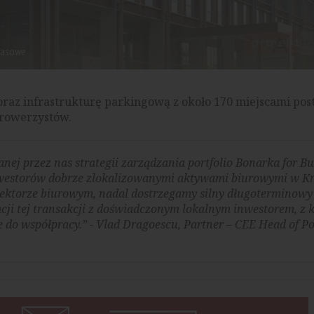
prasowe
az infrastrukturę parkingową z około 170 miejscami pos
 rowerzystów.
ej przez nas strategii zarządzania portfolio Bonarka for Bus
nwestorów dobrze zlokalizowanymi aktywami biurowymi w K
ektorze biurowym, nadal dostrzegamy silny długoterminowy
zacji tej transakcji z doświadczonym lokalnym inwestorem, z 
e do współpracy.” -
Vlad Dragoescu, Partner – CEE Head of Po