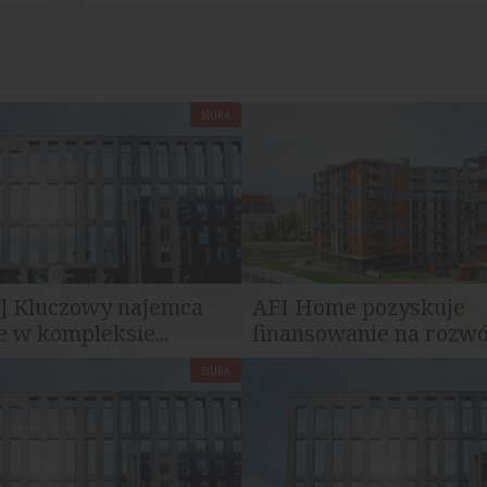
BIURA
] Kluczowy najemca
AFI Home pozyskuje
e w kompleksie...
finansowanie na rozwój
BIURA
ital poinformował o
AFI Home, wiodący gracz na r
iu umowy najmu z jednym z...
mieszkań na wynajem, uzyskało