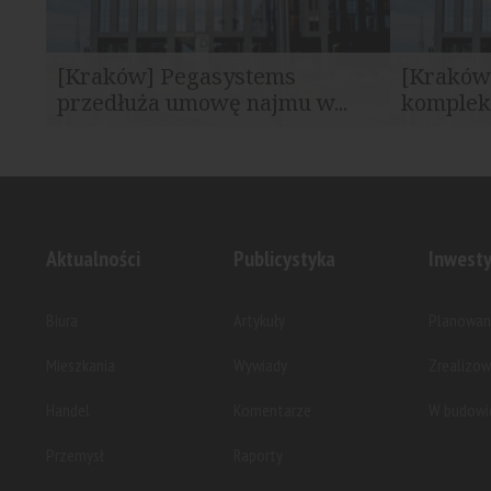
[Kraków] Pegasystems
[Kraków]
przedłuża umowę najmu w...
komplek
Firma Pegasystems, specjalizująca się w
Revetas Cap
rozwoju oprogramowania, przedłużyła...
przedłużeni
Aktualności
Publicystyka
Inwesty
Biura
Artykuły
Planowan
Mieszkania
Wywiady
Zrealizo
Handel
Komentarze
W budowi
Przemysł
Raporty