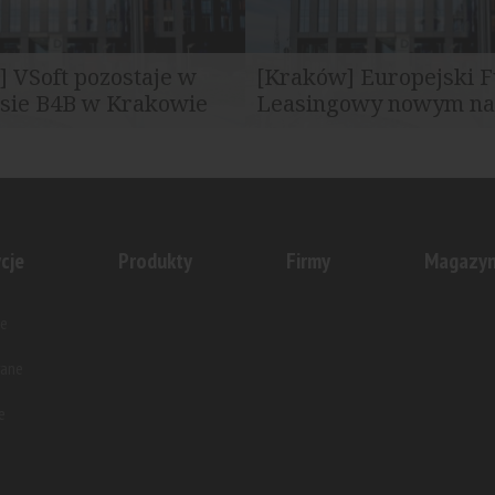
 VSoft pozostaje w
[Kraków] Europejski 
sie B4B w Krakowie
Leasingowy nowym naj
ital poinformował o
Revetas Capital podpisał umo
u umowy najmu z firmą...
Europejskim Funduszem Leasi
cje
Produkty
Firmy
Magazy
e
wane
e