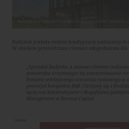
Biurowiec A w kompleksie Bonarka for Business, źródło: materiały 
Budynek posiada siedem kondygnacji nadziemnych or
W obiekcie przewidziano również udogodnienia dla
„Sprzedaż Budynku A stanowi element realizowan
potwierdza utrzymujące się zainteresowanie i
Pomimo selektywnego otoczenia rynkowego w s
potencjał kompleksu B4B. Cieszymy się z finali
łączy nas konstruktywne i długofalowe podejści
Management w Revetas Capital
Reklama