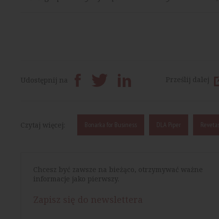
Prześlij dalej
Udostępnij na
Czytaj więcej:
Bonarka for Business
DLA Piper
Revetas
Chcesz być zawsze na bieżąco, otrzymywać ważne
informacje jako pierwszy.
Zapisz się do newslettera