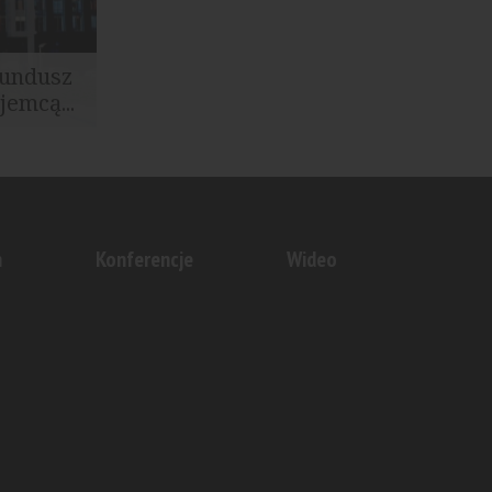
Fundusz
emcą...
wę najmu z
ngowym...
n
Konferencje
Wideo