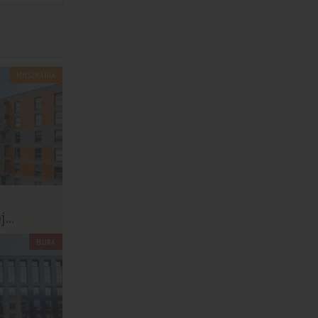
MIESZKANIA
...
BIURA
ynku
...