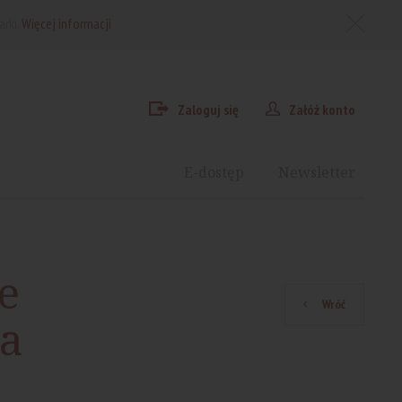
arki.
Więcej informacji
Zaloguj się
Załóż konto
E-dostęp
Newsletter
e
Wróć
ka