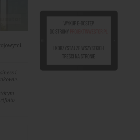
tojowymi.
iness i
rakowie.
którym
rtfolio