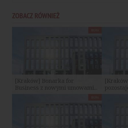
ZOBACZ RÓWNIEŻ
BIURA
[Kraków] Bonarka for
[Kraków
Business z nowymi umowami...
pozostaj
BIURA
Spółka Revetas Capital poinformowała o
Revetas Cap
sfinalizowaniu czterech transakcji...
przedłużen