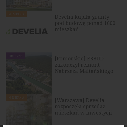
MIESZKANIA
Develia kupiła grunty
pod budowę ponad 1600
mieszkań
PUBLICZNE
[Pomorskie] ERBUD
zakończył remont
Nabrzeża Maltańskiego
w Porcie Łeba
MIESZKANIA
[Warszawa] Develia
rozpoczęła sprzedaż
mieszkań w inwestycji
Skorosze Vita