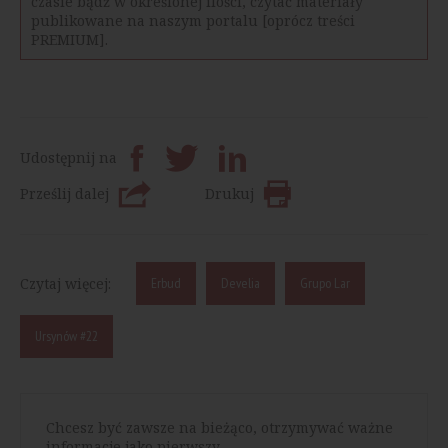
czasie bądź w określonej ilości, czytać materiały
publikowane na naszym portalu [oprócz treści
PREMIUM].
Udostępnij na
Prześlij dalej
Drukuj
Czytaj więcej:
Erbud
Develia
Grupo Lar
Ursynów #22
Chcesz być zawsze na bieżąco, otrzymywać ważne
informacje jako pierwszy.