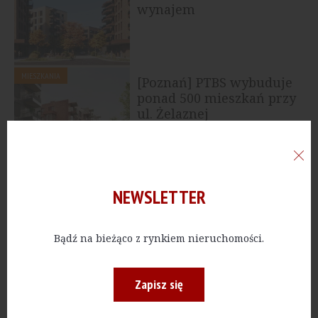
wynajem
MIESZKANIA
[Poznań] PTBS wybuduje
ponad 500 mieszkań przy
ul. Żelaznej
PUBLICZNE
[Bydgoszcz] Powstanie
NEWSLETTER
nowy szpital dziecięcy
Bądź na bieżąco z rynkiem nieruchomości.
Zapisz się
MIESZKANIA
[Gdynia] Erbud
zrealizuje dla Develii