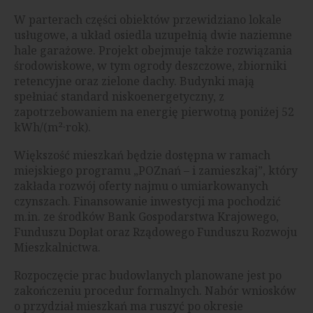
W parterach części obiektów przewidziano lokale
usługowe, a układ osiedla uzupełnią dwie naziemne
hale garażowe. Projekt obejmuje także rozwiązania
środowiskowe, w tym ogrody deszczowe, zbiorniki
retencyjne oraz zielone dachy. Budynki mają
spełniać standard niskoenergetyczny, z
zapotrzebowaniem na energię pierwotną poniżej 52
kWh/(m²·rok).
Większość mieszkań będzie dostępna w ramach
miejskiego programu „POZnań – i zamieszkaj”, który
zakłada rozwój oferty najmu o umiarkowanych
czynszach. Finansowanie inwestycji ma pochodzić
m.in. ze środków Bank Gospodarstwa Krajowego,
Funduszu Dopłat oraz Rządowego Funduszu Rozwoju
Mieszkalnictwa.
Rozpoczęcie prac budowlanych planowane jest po
zakończeniu procedur formalnych. Nabór wniosków
o przydział mieszkań ma ruszyć po okresie