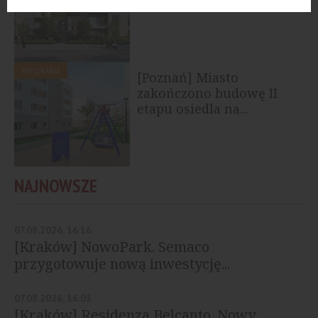
budynek wielorodzinny
MIESZKANIA
[Poznań] Miasto
zakończono budowę II
etapu osiedla na...
NAJNOWSZE
07.08.2026, 16:16
[Kraków] NowoPark. Semaco
przygotowuje nową inwestycję...
07.08.2026, 16:03
[Kraków] Residenza Belcanto. Nowy