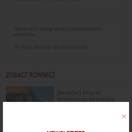
Chcesz mieć dostęp do bazy wartościowych
artykułów.
Wykup dostęp do archiwum
ZOBACZ RÓWNIEŻ
MIESZKANIA
[Kraków] Przy ul.
Wybickiego powstaną
nowe mieszkania