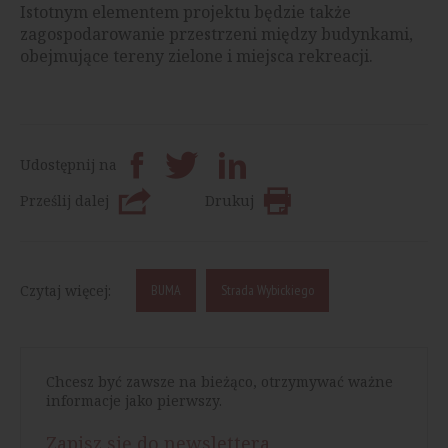
Istotnym elementem projektu będzie także
zagospodarowanie przestrzeni między budynkami,
obejmujące tereny zielone i miejsca rekreacji.
Udostępnij na
Prześlij dalej
Drukuj
Czytaj więcej:
BUMA
Strada Wybickiego
Chcesz być zawsze na bieżąco, otrzymywać ważne
informacje jako pierwszy.
Zapisz się do newslettera