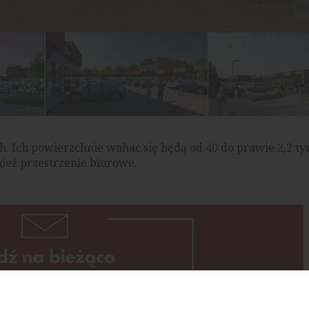
. Ich powierzchnie wahać się będą od 40 do prawie 2,2 ty
ież przestrzenie biurowe.