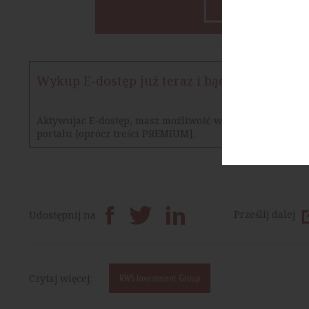
Wykup E-dostęp już teraz i bądź na bieżąco
Aktywujac E-dostęp, masz możliwość w określonym czasie
portalu [oprócz treści PREMIUM].
Prześlij dalej
Udostępnij na
Czytaj więcej:
RWS Investment Group