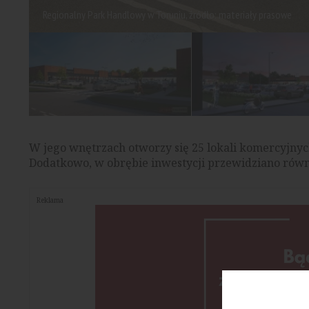
Regionalny Park Handlowy w Toruniu, źródło: materiały prasowe
W jego wnętrzach otworzy się 25 lokali komercyjnych
Dodatkowo, w obrębie inwestycji przewidziano równ
Reklama