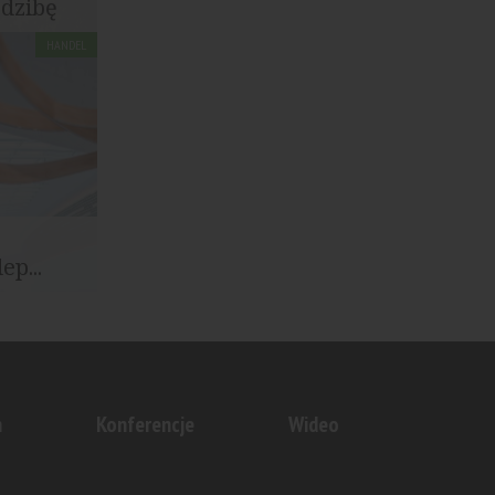
edzibę
HANDEL
znie
..
p...
y Łódzkiej,
o na...
n
Konferencje
Wideo