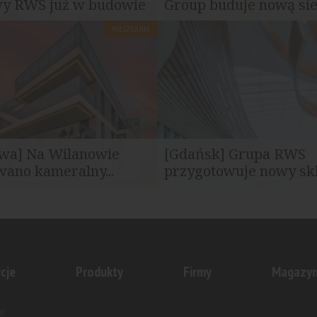
y RWS już w budowie
Group buduje nową si
MIESZKANIA
rozpoczęła budowę Parku
RWS Investment Group rozpoc
 RWS w Szczecinie...
niebawem realizację inwestycji.
wa] Na Wilanowie
[Gdańsk] Grupa RWS
ano kameralny...
przygotowuje nowy skle
 powstała w dwupiętrowym
Inwestycja powstanie przy ulic
stojącym przy ulicy Piechoty...
a jej uruchomienie zaplanowan
cje
Produkty
Firmy
Magazy
e