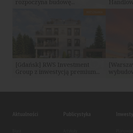
rozpoczyna budowę...
Handlow
MIESZKANIA
Na gdańskim Chełmie, przy ul.
Grupa RWS 
Wawelskiej, ruszyła budowa nowej...
Handlowego
[Gdańsk] RWS Investment
[Warsza
Group z inwestycją premium...
wybudow
Grupa RWS rozpoczęła budowę
Inwestycja
kameralnej inwestycji premium – Villa...
kompleksie 
Aktualności
Publicystyka
Inwesty
Biura
Artykuły
Planowan