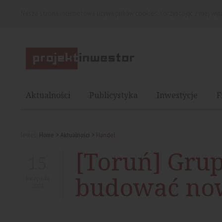
Nasza strona internetowa używa plików cookies. Korzystając z niej wy
Aktualności
Publicystyka
Inwestycje
F
Jesteś:
Home
Aktualności
Handel
[Toruń] Gru
15
budować no
listopada
2024