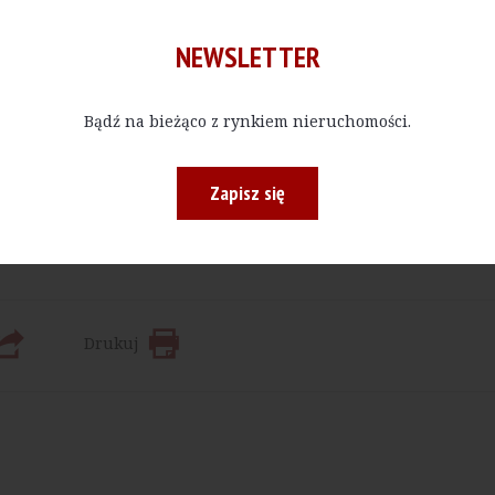
NEWSLETTER
Bądź na bieżąco z rynkiem nieruchomości.
Kup E-do
Zapisz się
 bądź w określonej ilości, czytać materiały publikowane na na
Drukuj