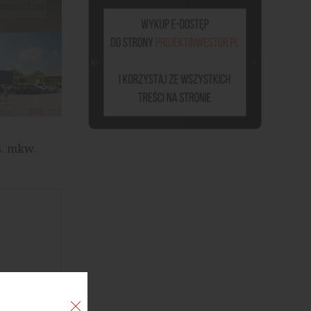
Regionalny Park Handlowy w Toruniu, źródło: materiały pra
s. mkw.