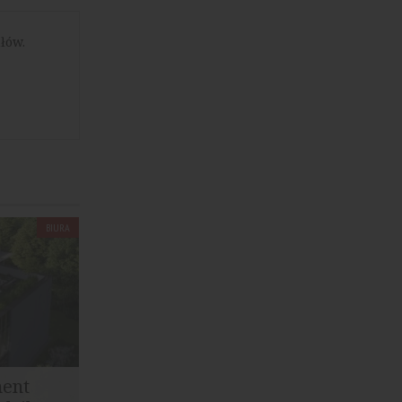
łów.
BIURA
ment