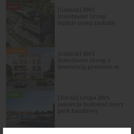
BIURA
[Gdańsk] RWS
Investment Group
buduje nową siedzibę
MIESZKANIA
[Gdańsk] RWS
Investment Group z
inwestycją premium w...
HANDEL
[Toruń] Grupa RWS
zamierza budować nowy
park handlowy