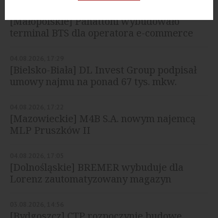
05.08.2026, 12:48
[Małopolskie] Panattoni wybudowało
terminal BTS dla operatora e-commerce
04.08.2026, 17:29
[Bielsko-Biała] DL Invest Group podpisał
umowy najmu na ponad 67 tys. mkw.
04.08.2026, 17:22
[Mazowieckie] M4B S.A. nowym najemcą
MLP Pruszków II
04.08.2026, 17:05
[Dolnośląskie] BREMER wybuduje dla
Lorenz zautomatyzowany magazyn
03.08.2026, 14:56
[Bydgoszcz] CTP rozpoczynie budowę