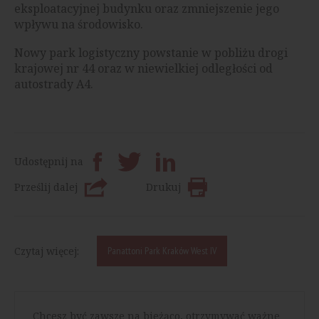
eksploatacyjnej budynku oraz zmniejszenie jego
wpływu na środowisko.
Nowy park logistyczny powstanie w pobliżu drogi
krajowej nr 44 oraz w niewielkiej odległości od
autostrady A4.
Udostępnij na
Prześlij dalej
Drukuj
Czytaj więcej:
Panattoni Park Kraków West IV
Chcesz być zawsze na bieżąco, otrzymywać ważne