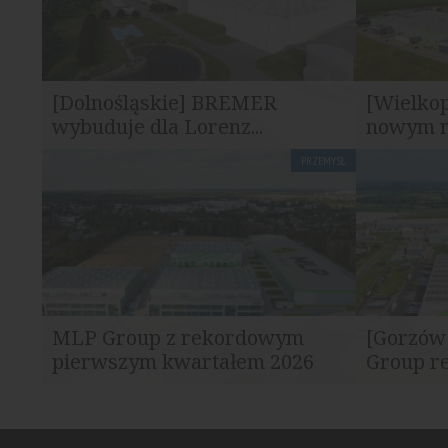
[Dolnośląskie] BREMER
[Wielkop
wybuduje dla Lorenz...
nowym n
PRZEMYSŁ
Przy zakładzie produkcyjnym Lorenz w
MLP Group 
Stanowicach powstaje nowoczesny...
dla komplek
MLP Group z rekordowym
[Gorzów
pierwszym kwartałem 2026
Group re
MLP Group odnotowała najlepsze wyniki
MLP Group 
leasingowe w swojej historii. W...
inwestycji 