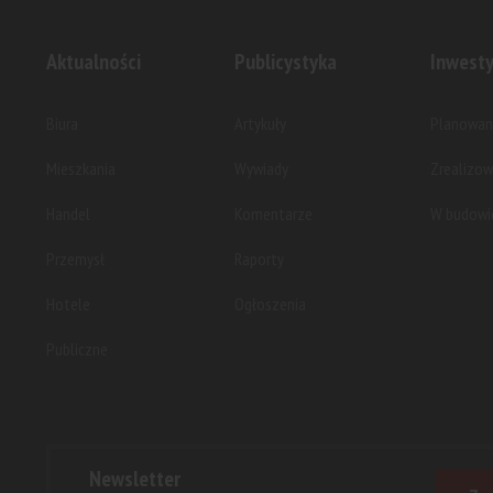
Aktualności
Publicystyka
Inwesty
Biura
Artykuły
Planowan
Mieszkania
Wywiady
Zrealizo
Handel
Komentarze
W budowi
Przemysł
Raporty
Hotele
Ogłoszenia
Publiczne
Newsletter