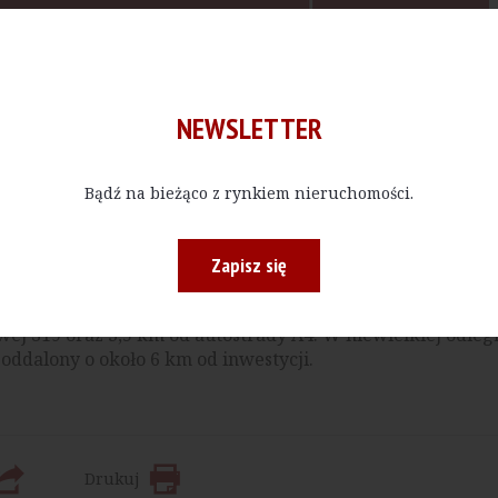
NEWSLETTER
zie jednym z większych kompleksów logistycznych w regi
i magazynowej, jak i produkcyjnej, odpowiadając na potr
Bądź na bieżąco z rynkiem nieruchomości.
kowe i energetyczne. Deweloper planuje uzyskanie dla obi
Zapisz się
zającego zastosowanie rozwiązań ograniczających zużycie
ej S19 oraz 3,5 km od autostrady A4. W niewielkiej odległ
 oddalony o około 6 km od inwestycji.
Drukuj