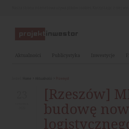
Nasza strona internetowa używa plików cookies. Korzystając z niej wy
Aktualności
Publicystyka
Inwestycje
F
Jesteś:
Home
Aktualności
Przemysł
[Rzeszów] M
23
budowę now
czerwca
2026
logistyczneg