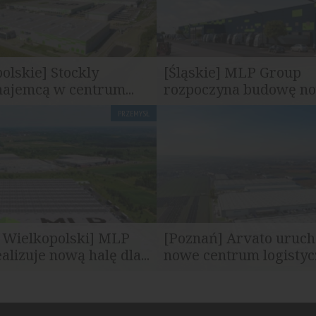
olskie] Stockly
[Śląskie] MLP Group
ajemcą w centrum...
rozpoczyna budowę no
PRZEMYSŁ
pozyskało kolejnego najemcę
MLP Group rozpoczęło realiza
su logistycznego MLP...
centrum logistycznego MLP Bie
 Wielkopolski] MLP
[Poznań] Arvato uruc
alizuje nową halę dla...
nowe centrum logistycz
pozyskał nowego najemcę dla
Arvato wybrało Prologis Park P
MLP Gorzów Wielkopolski. W...
jako lokalizację nowego centrum