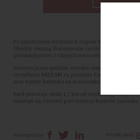
Po zakończeniu wszystkich etapów MLP Rzeszów będ
Obiekty zostaną dostosowane zarówno do działalnośc
przedsiębiorstw z różnych sektorów gospodarki.
Inwestycja ma spełniać wysokie standardy środowis
certyfikatu BREEAM na poziomie Excellent, potwierd
oraz wpływ budynku na środowisko.
Park powstaje około 1,7 km od węzła drogi ekspresow
znajduje się również port lotniczy Rzeszów-Jasionka,
Prześlij dalej
Udostępnij na