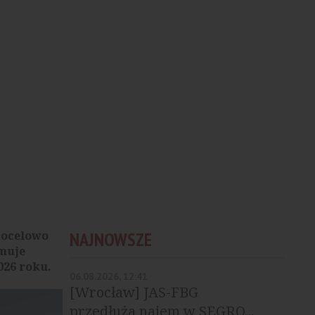
docelowo
NAJNOWSZE
jmuje
026 roku.
06.08.2026, 12:41
[Wrocław] JAS-FBG
przedłuża najem w SEGRO...