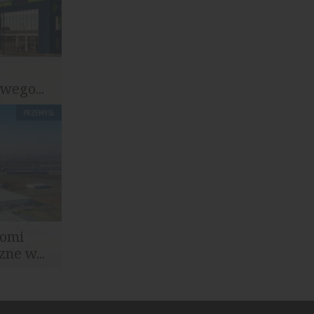
wego...
PRZEMYSŁ
cję nowego
ruń...
homi
ne w...
oznań III
...