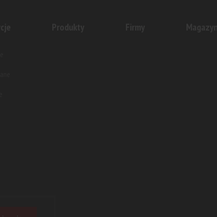
cje
Produkty
Firmy
Magazy
e
wane
e