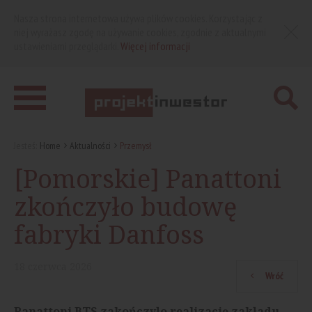
Nasza strona internetowa używa plików cookies. Korzystając z
niej wyrażasz zgodę na używanie cookies, zgodnie z aktualnymi
ustawieniami przeglądarki.
Więcej informacji
Jesteś:
Home
Aktualności
Przemysł
[Pomorskie] Panattoni
zkończyło budowę
fabryki Danfoss
18
czerwca
2026
Wróć
Panattoni BTS zakończyło realizację zakładu