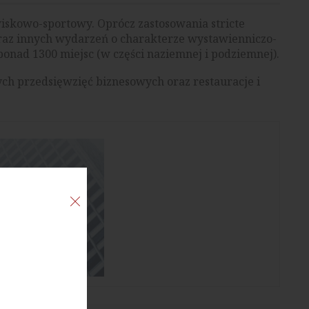
iskowo-sportowy. Oprócz zastosowania stricte
raz innych wydarzeń o charakterze wystawienniczo-
ponad 1300 miejsc (w części naziemnej i podziemnej).
ch przedsięwzięć biznesowych oraz restauracje i