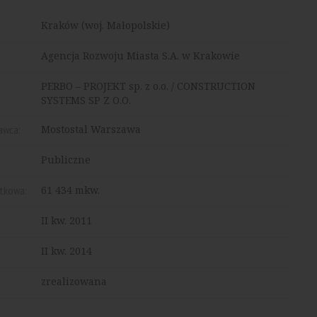
Kraków (woj. Małopolskie)
Agencja Rozwoju Miasta S.A. w Krakowie
PERBO – PROJEKT sp. z o.o. / CONSTRUCTION
SYSTEMS SP Z O.O.
awca:
Mostostal Warszawa
Publiczne
ytkowa:
61 434 mkw.
II kw. 2011
II kw. 2014
zrealizowana