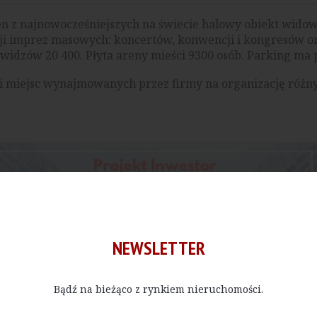
n z najnowocześniejszych na świecie halowy obiekt widow
cji imprez masowych: koncertów, konwencji i kongresów o
widzów 20 400. Płyta areny mieści 9300 osób. Parking ma 
i miejsc wynajmowanych przez firmy na organizację różny
NEWSLETTER
Bądź na bieżąco z rynkiem nieruchomości.