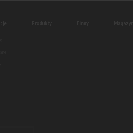
cje
Produkty
Firmy
Magazy
e
wane
e