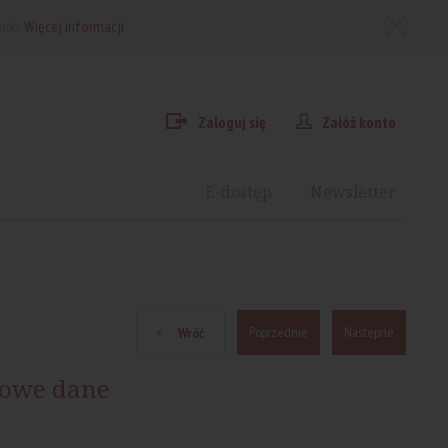
arki.
Więcej informacji
Zaloguj się
Załóż konto
E-dostęp
Newsletter
Poprzednie
Nastepne
Wróć
owe dane