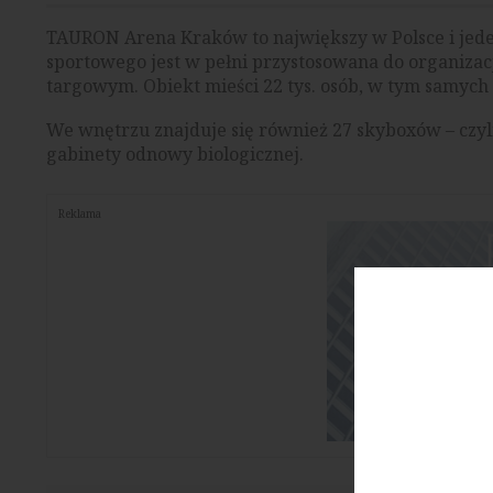
TAURON Arena Kraków to największy w Polsce i jede
sportowego jest w pełni przystosowana do organiza
targowym. Obiekt mieści 22 tys. osób, w tym samych 
We wnętrzu znajduje się również 27 skyboxów – czyl
gabinety odnowy biologicznej.
Reklama