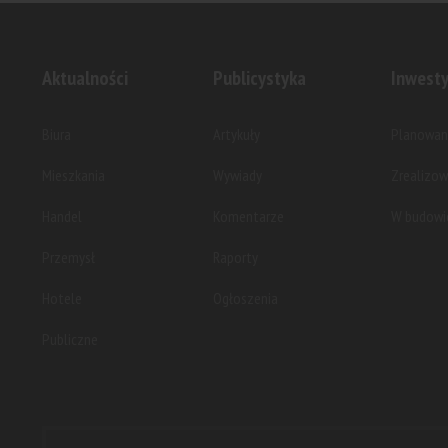
Aktualności
Publicystyka
Inwesty
Biura
Artykuły
Planowan
Mieszkania
Wywiady
Zrealizo
Handel
Komentarze
W budowi
Przemysł
Raporty
Hotele
Ogłoszenia
Publiczne