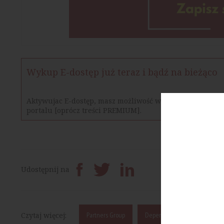
Wykup E-dostęp już teraz i bądź na bieżąco
Aktywujac E-dostęp, masz możliwość w określonym czasie
portalu [oprócz treści PREMIUM].
Prześlij dalej
Udostępnij na
Czytaj więcej:
Partners Group
Depenbrock Polska
City