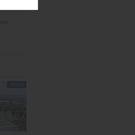
łów.
PRZEMYSŁ