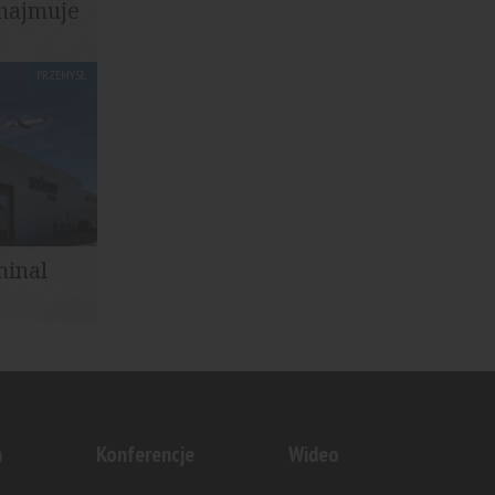
najmuje
PRZEMYSŁ
ę najmu w
...
minal
Capital
rojektu...
n
Konferencje
Wideo