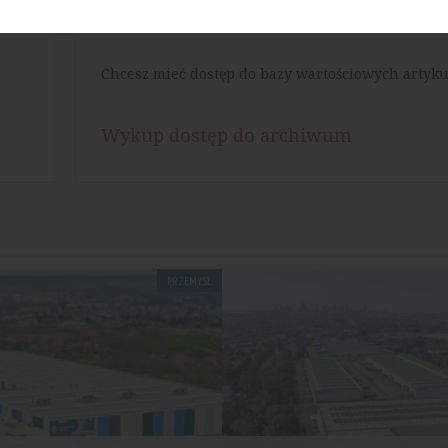
Chcesz mieć dostęp do bazy wartościowych artyku
Wykup dostęp do archiwum
PRZEMYSŁ