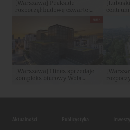
[Warszawa] Peakside
[Lubuski
rozpoczął budowę czwartej...
centrum.
BIURA
Peakside Capital Advisors rozpoczął
7R zakończy
budowę hali B w kompleksie City Point...
produkcyjno
[Warszawa] Hines sprzedaje
[Warsza
kompleks biurowy Wola...
rozpoczy
Hines sfinalizował sprzedaż kompleksu
Peakside Ca
biurowego Wola Center w Warszawie...
budowę hal
Aktualności
Publicystyka
Inwesty