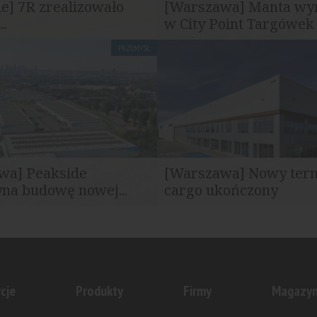
e] 7R zrealizowało
[Warszawa] Manta wy
..
w City Point Targówek
PRZEMYSŁ
ło realizację obiektu
Firma Manta podpisała umow
-magazynowego dla firmy...
kompleksie City Point Targówek
wa] Peakside
[Warszawa] Nowy ter
na budowę nowej...
cargo ukończony
pital Advisors uruchomił
Partners Group oraz Peakside 
i C1 w ramach kompleksu...
Advisors zakończyły realizację p
cje
Produkty
Firmy
Magazy