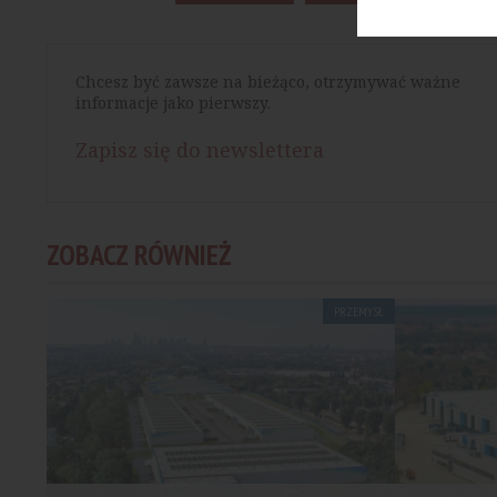
Chcesz być zawsze na bieżąco, otrzymywać ważne
informacje jako pierwszy.
Zapisz się do newslettera
ZOBACZ RÓWNIEŻ
PRZEMYSŁ