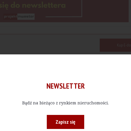
Kup E-do
 bądź w określonej ilości, czytać materiały publikowane na na
NEWSLETTER
Drukuj
Bądź na bieżąco z rynkiem nieruchomości.
Zapisz się
 Point Okęcie
Peakside Capital Advisors