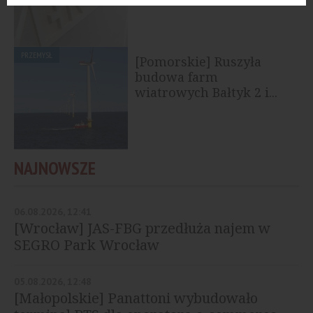
PRZEMYSŁ
[Pomorskie] Ruszyła
budowa farm
wiatrowych Bałtyk 2 i...
NAJNOWSZE
06.08.2026, 12:41
[Wrocław] JAS-FBG przedłuża najem w
SEGRO Park Wrocław
05.08.2026, 12:48
[Małopolskie] Panattoni wybudowało