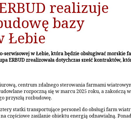
 ERBUD realizuje
 budowę bazy
w Łebie
serwisowej w Łebie, która będzie obsługiwać morskie far
pa ERBUD zrealizowała dotychczas sześć kontraktów, który
iurową, centrum zdalnego sterowania farmami wiatrowym
udowlane rozpoczną się w marcu 2025 roku, a zakończą w 
go przyszłą rozbudowę.
ztery statki transportujące personel do obsługi farm wi
 na częściowe zasilanie obiektu energią odnawialną. Ponad