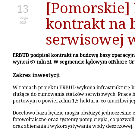
[Pomorskie]
13
kontrakt na
lutego
2025
serwisowej 
ERBUD podpisał kontrakt na budowę bazy operacyjno-
wynosi 67 mln zł. W segmencie lądowym offshore Gru
Zakres inwestycji
W ramach projektu ERBUD wykona infrastrukturę b
służące do cumowania statków serwisowych. Prace b
portowym o powierzchni 1,5 hektara, co umożliwi je
Docelowo baza będzie mogła obsłużyć jednocześnie c
fotowoltaiczne oraz systemy pomp ciepła, co pozwoli
oraz zbierania i wykorzystywania wody deszczowej.