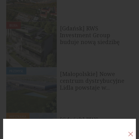
BIURA
[Gdańsk] RWS
Investment Group
buduje nową siedzibę
PRZEMYSŁ
[Małopolskie] Nowe
centrum dystrybucyjne
Lidla powstaje w...
MIESZKANIA
[Gdańsk] RWS
Investment Group z
inwestycją premium w...