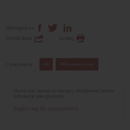
Udostępnij na
Prześlij dalej
Drukuj
Czytaj więcej:
lidl
RWS Investment Group
Chcesz być zawsze na bieżąco, otrzymywać ważne
informacje jako pierwszy.
Zapisz się do newslettera