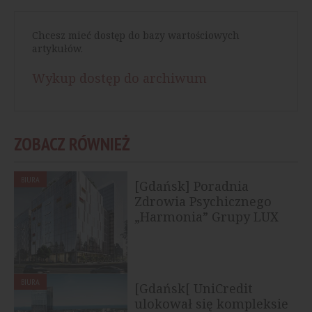
Chcesz mieć dostęp do bazy wartościowych
artykułów.
Wykup dostęp do archiwum
ZOBACZ RÓWNIEŻ
BIURA
[Gdańsk] Poradnia
Zdrowia Psychicznego
„Harmonia” Grupy LUX
MED otwarta w...
BIURA
[Gdańsk[ UniCredit
ulokował się kompleksie