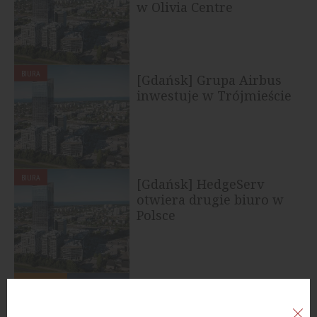
w Olivia Centre
BIURA
[Gdańsk] Grupa Airbus
inwestuje w Trójmieście
BIURA
[Gdańsk] HedgeServ
otwiera drugie biuro w
Polsce
MIESZKANIA
Olivia Pulse. Nowa
inwestycja Olivii Home