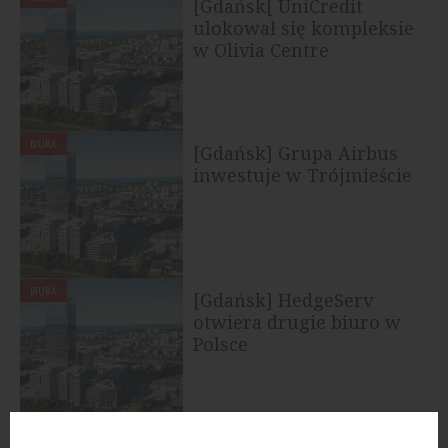
[Gdańsk[ UniCredit
ulokował się kompleksie
w Olivia Centre
BIURA
[Gdańsk] Grupa Airbus
inwestuje w Trójmieście
BIURA
[Gdańsk] HedgeServ
otwiera drugie biuro w
Polsce
MIESZKANIA
Olivia Pulse. Nowa