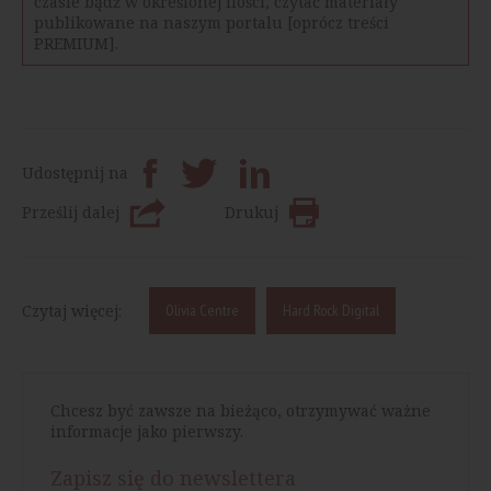
czasie bądź w określonej ilości, czytać materiały
publikowane na naszym portalu [oprócz treści
PREMIUM].
Udostępnij na
Prześlij dalej
Drukuj
Czytaj więcej:
Olivia Centre
Hard Rock Digital
Chcesz być zawsze na bieżąco, otrzymywać ważne
informacje jako pierwszy.
Zapisz się do newslettera