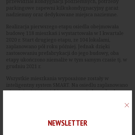
przewidział kondygnacji podziemnych, potrzeby
parkingowe zapewni kilkukondygnacyjny garaż
nadziemny oraz dedykowane miejsca naziemne.
Realizacja pierwszego etapu osiedla obejmowała
budowę 118 mieszkań i wystartowała w I kwartale
2020 r. Start drugiego etapu, ze 104 lokalami,
zaplanowano pół roku później. Jednak dzięki
zastosowaniu prefabrykacji do jego budowy, oba
etapy ukończono niemalże w tym samym czasie tj. w
grudniu 2021 r.
Wszystkie mieszkania wyposażone zostały w
inteligentny system SMART. Na osiedlu zaplanowano
również wiaty i stojaki rowerowe, ładowarkę do
samochodów elektrycznych oraz prywatny,
całodobowy, punkt odbioru przesyłek.
NEWSLETTER
Reklama