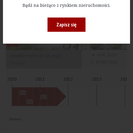
Bądź na bieżąco z rynkiem nieruchomości.
Zapisz się
I KW. 2020
Osiedle Enter [I i II etap]
IV KW. 2021
Poznań
2020
2021
2022
2023
2024
Reklama