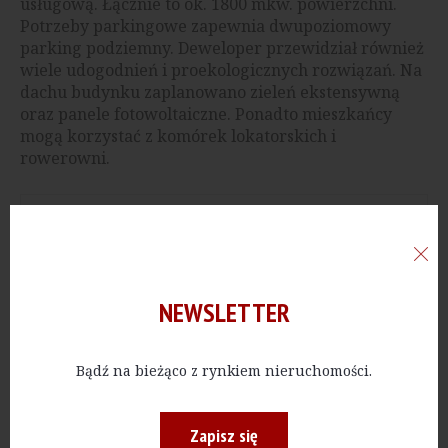
usługową. Łącznie to ok. 1800 mkw. powierzchni.
Potrzeby parkingowe zapewnia dwupoziomowy
parking podziemny. Deweloper przewidział również
wiele udogodnień i proekologicznych rozwiązań. Na
dachu budynku zaplanowano zieleń ekstensywną
oraz panele fotowoltaiczne. Ponadto mieszkańcy
mogą korzystać z komórek lokatorskich i
rowerowni.
Reklama
NEWSLETTER
Bądź na bieżąco z rynkiem nieruchomości.
Zapisz się
I KW. 2021
Kościelna 23