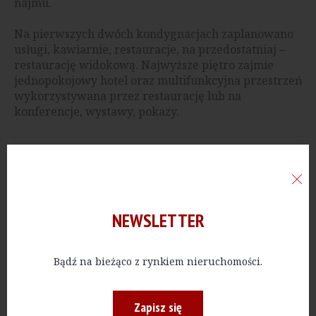
najmu.
Na pierwszych dwóch kondygnacjach zaplanowano
usługi, kawiarnie, restauracje, na przedostatniaj –
restaurację widokową. Najwyższe piętro zajmie
jednopokojowy hotel oraz multifunkcyjna przestrzeń
wykorzystywana przez restaurację lub na
konferencje, wystawy, pokazy.
Reklama
NEWSLETTER
Bądź na bieżąco z rynkiem nieruchomości.
Zapisz się
IV KW. 2014
Bałtyk