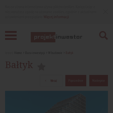
Nasza strona internetowa używa plików cookies. Korzystając z
niej wyrażasz zgodę na używanie cookies, zgodnie z aktualnymi
ustawieniami przeglądarki.
Więcej informacji
Jesteś:
Home
Baza inwestycji
W budowie
Bałtyk
Bałtyk
Poprzednie
Nastepne
Wróć