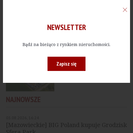
HANDEL
[Śląskie] Dziś otwarcie
nowej Karuzeli
NEWSLETTER
Bądź na bieżąco z rynkiem nieruchomości.
HANDEL
[Lubuskie] Mitiska REIM
otwiera jubileuszową
Zapisz się
Karuzelę
NAJNOWSZE
03.08.2026, 16:24
[Mazowieckie] BIG Poland kupuje Grodzisk
Sfera Park