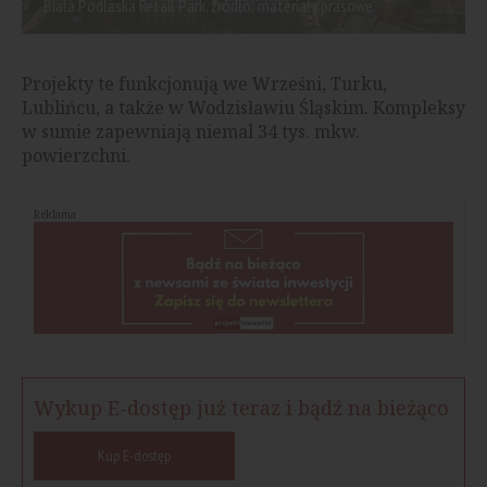
Biala Podlaska Retail Park, źródło: materiały prasowe
Projekty te funkcjonują we Wrześni, Turku,
Lublińcu, a także w Wodzisławiu Śląskim. Kompleksy
w sumie zapewniają niemal 34 tys. mkw.
powierzchni.
Reklama
Wykup E-dostęp już teraz i bądź na bieżąco
Kup E-dostęp