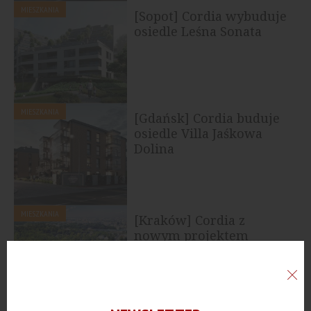
MIESZKANIA
[Sopot] Cordia wybuduje
osiedle Leśna Sonata
MIESZKANIA
[Gdańsk] Cordia buduje
osiedle Villa Jaśkowa
Dolina
MIESZKANIA
[Kraków] Cordia z
nowym projektem
mieszkaniowym