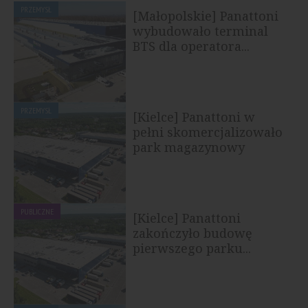
PRZEMYSŁ
[Małopolskie] Panattoni
wybudowało terminal
BTS dla operatora...
PRZEMYSŁ
[Kielce] Panattoni w
pełni skomercjalizowało
park magazynowy
PUBLICZNE
[Kielce] Panattoni
zakończyło budowę
pierwszego parku...