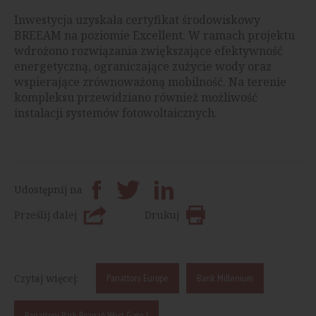
Inwestycja uzyskała certyfikat środowiskowy
BREEAM na poziomie Excellent. W ramach projektu
wdrożono rozwiązania zwiększające efektywność
energetyczną, ograniczające zużycie wody oraz
wspierające zrównoważoną mobilność. Na terenie
kompleksu przewidziano również możliwość
instalacji systemów fotowoltaicznych.
Udostępnij na
Prześlij dalej
Drukuj
Czytaj więcej:
Panattoni Europe
Bank Millenium
Panattoni Park Poznań West Gate I