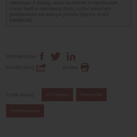
Aktywujac E-dostęp, masz możliwość w określonym
czasie bądź w określonej ilości, czytać materiały
publikowane na naszym portalu [oprócz treści
PREMIUM].
Udostępnij na
Prześlij dalej
Drukuj
Czytaj więcej:
LCP Properties
Premium Park
Fortis Investments