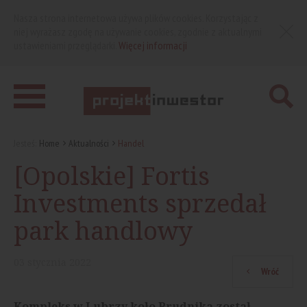
Nasza strona internetowa używa plików cookies. Korzystając z
niej wyrażasz zgodę na używanie cookies, zgodnie z aktualnymi
ustawieniami przeglądarki.
Więcej informacji
Jesteś:
Home
Aktualności
Handel
[Opolskie] Fortis
Investments sprzedał
park handlowy
03
stycznia
2022
Wróć
Kompleks w Lubrzy koło Prudnika został