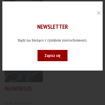
MIESZKANIA
[Gdańsk] Fortis
Investments chce
NEWSLETTER
budować na Letnicy
Bądź na bieżąco z rynkiem nieruchomości.
HANDEL
[Warszawa] Ghelamco
Zapisz się
sprzedało handlowy
kompleks Plac Vogla
NAJNOWSZE
03.08.2026, 16:24