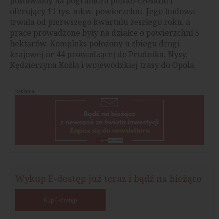
postawiony na pograniczu polsko-czeskim i
oferujący 11 tys. mkw. powierzchni. Jego budowa
trwała od pierwszego kwartału zeszłego roku, a
prace prowadzone były na działce o powierzchni 5
hektarów. Kompleks położony u zbiegu drogi
krajowej nr 44 prowadzącej do Prudnika, Nysy,
Kędzierzyna Koźla i wojewódzkiej trasy do Opola.
Reklama
Wykup E-dostęp już teraz i bądź na bieżąco
Kup E-dostęp