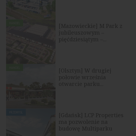
HANDEL
[Mazowieckie] M Park z
jubileuszowym –
pięćdziesiątym –...
HANDEL
[Olsztyn] W drugiej
połowie września
otwarcie parku...
PRZEMYSŁ
[Gdańsk] LCP Properties
ma pozwolenie na
budowę Multiparku