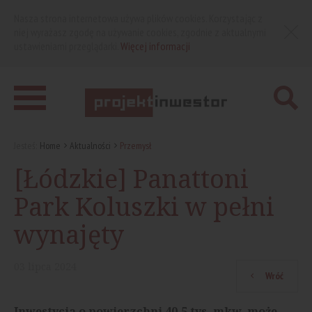
Nasza strona internetowa używa plików cookies. Korzystając z
niej wyrażasz zgodę na używanie cookies, zgodnie z aktualnymi
ustawieniami przeglądarki.
Więcej informacji
Jesteś:
Home
Aktualności
Przemysł
[Łódzkie] Panattoni
Park Koluszki w pełni
wynajęty
03
lipca
2024
Wróć
Inwestycja o powierzchni 40,5 tys. mkw. może