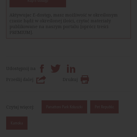
Kup E-dostęp
Aktywujac E-dostęp, masz możliwość w określonym
czasie bądź w określonej ilości, czytać materiały
publikowane na naszym portalu [oprócz treści
PREMIUM].
Udostępnij na
Prześlij dalej
Drukuj
Czytaj więcej:
Panattoni Park Koluszki
Pet Republic
Kamoka