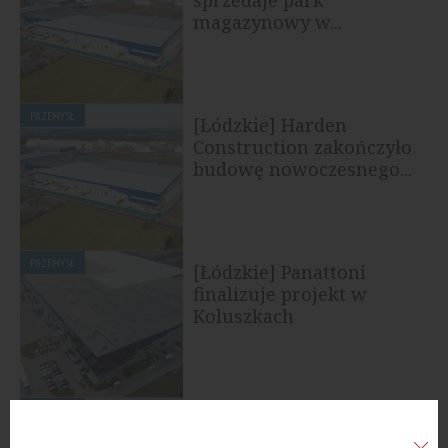
magazynowy w...
PRZEMYSŁ
[Łódzkie] Harden
Construction zakończyło
budowę nowoczesnego...
PRZEMYSŁ
[Łódzkie] Panattoni
finalizuje projekt w
Koluszkach
PRZEMYSŁ
[Łódzkie] Firma Kamoka
wprowadzi się do