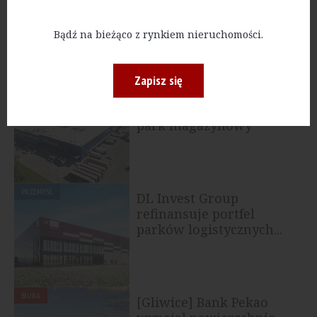
Group podpisał umowy
najmu na ponad 67 tys...
Bądź na bieżąco z rynkiem nieruchomości.
Zapisz się
PRZEMYSŁ
[Kielce] Panattoni w
pełni skomercjalizowało
park magazynowy
PRZEMYSŁ
DL Invest Group
refinansuje portfel
parków logistycznych...
BIURA
[Gliwice] Bank Pekao