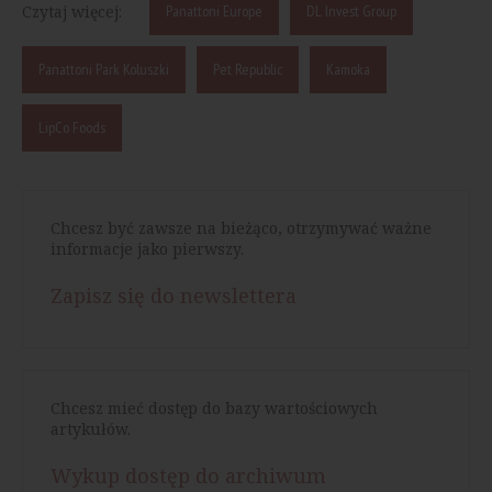
Czytaj więcej:
Panattoni Europe
DL Invest Group
Panattoni Park Koluszki
Pet Republic
Kamoka
LipCo Foods
Chcesz być zawsze na bieżąco, otrzymywać ważne
informacje jako pierwszy.
Zapisz się do newslettera
Chcesz mieć dostęp do bazy wartościowych
artykułów.
Wykup dostęp do archiwum