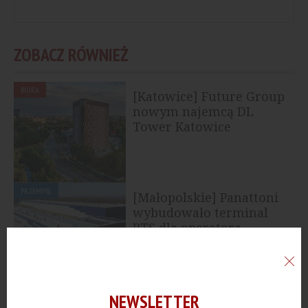
ZOBACZ RÓWNIEŻ
BIURA
[Katowice] Future Group
nowym najemcą DL
Tower Katowice
PRZEMYSŁ
[Małopolskie] Panattoni
wybudowało terminal
BTS dla operatora...
PRZEMYSŁ
NEWSLETTER
[Bielsko-Biała] DL Invest