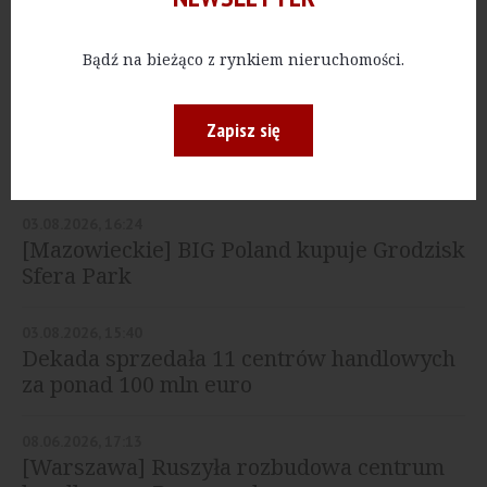
artykułów.
Bądź na bieżąco z rynkiem nieruchomości.
Wykup dostęp do archiwum
Zapisz się
NAJNOWSZE
03.08.2026, 16:24
[Mazowieckie] BIG Poland kupuje Grodzisk
Sfera Park
03.08.2026, 15:40
Dekada sprzedała 11 centrów handlowych
za ponad 100 mln euro
08.06.2026, 17:13
[Warszawa] Ruszyła rozbudowa centrum