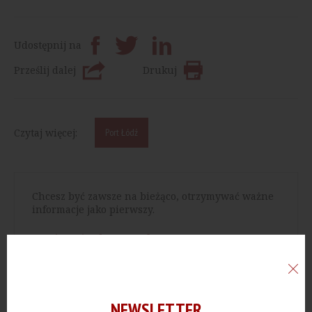
Udostępnij na
Prześlij dalej
Drukuj
Czytaj więcej:
Port Łódź
Chcesz być zawsze na bieżąco, otrzymywać ważne
informacje jako pierwszy.
Zapisz się do newslettera
NEWSLETTER
Chcesz mieć dostęp do bazy wartościowych