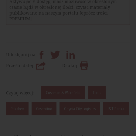
Aktywujac E-dostęp, masz możliwość w określonym
czasie bądź w określonej ilości, czytać materiały
publikowane na naszym portalu [oprócz treści
PREMIUM].
Udostępnij na
Prześlij dalej
Drukuj
Czytaj więcej:
Cushman & Wakefield
Torus
Pekabex
Cosentino
Gdynia City Logistics
J&T Banka