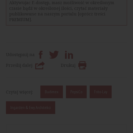
Aktywujac E-dostęp, masz możliwość w określonym
czasie bądź w określonej ilości, czytać materiały
publikowane na naszym portalu [oprócz treści
PREMIUM].
Udostępnij na
Prześlij dalej
Drukuj
Czytaj więcej:
Budimex
PepsiCo
Frito-Lay
Ingarden & Ewy Architekci