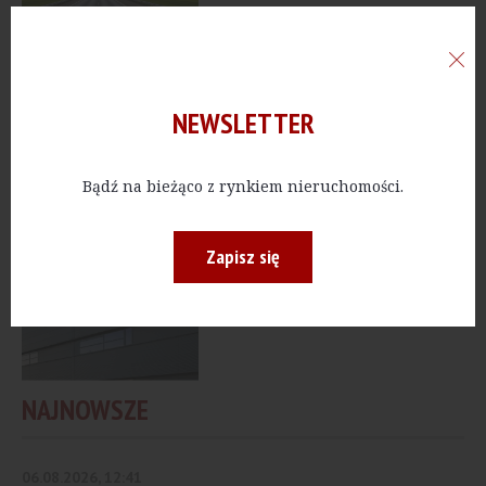
PUBLICZNE
[Białystok] Budimex
wybuduje Instytut
NEWSLETTER
Medycyny Precyzyjnej
Bądź na bieżąco z rynkiem nieruchomości.
PRZEMYSŁ
[Mazowieckie] PepsiCo
Zapisz się
buduje
zautomatyzowany
magazyn wysokiego...
NAJNOWSZE
06.08.2026, 12:41