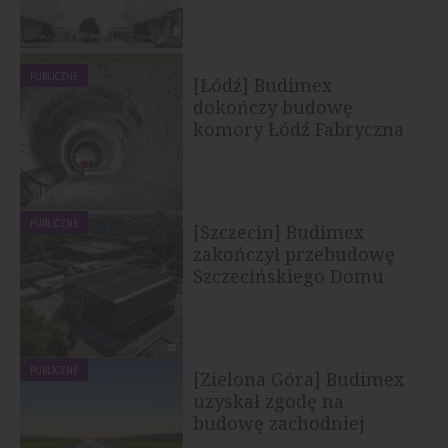
specjalistyczną...
PUBLICZNE
[Łódź] Budimex
dokończy budowę
komory Łódź Fabryczna
PUBLICZNE
[Szczecin] Budimex
zakończył przebudowę
Szczecińskiego Domu
Sportu
PUBLICZNE
[Zielona Góra] Budimex
uzyskał zgodę na
budowę zachodniej
obwodnicy miasta