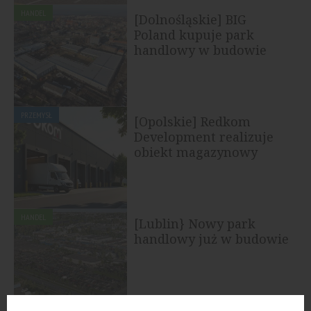
HANDEL
[Dolnośląskie] BIG
Poland kupuje park
handlowy w budowie
PRZEMYSŁ
[Opolskie] Redkom
Development realizuje
obiekt magazynowy
HANDEL
[Lublin} Nowy park
handlowy już w budowie