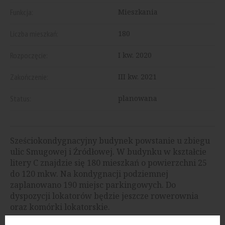
Funkcja:
Mieszkania
Liczba mieszkań:
180
Rozpoczęcie:
I kw. 2020
Zakończenie:
III kw. 2021
Status:
planowana
Sześciokondygnacyjny budynek powstanie u zbiegu
ulic Smugowej i Źródłowej. W budynku w kształcie
litery C znajdzie się 180 mieszkań o powierzchni 25
do 120 mkw. Na kondygnacji podziemnej
zaplanowano 190 miejsc parkingowych. Do
dyspozycji lokatorów będzie jeszcze rowerownia
oraz komórki lokatorskie.