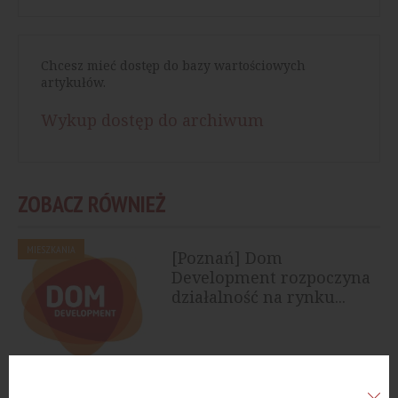
Chcesz mieć dostęp do bazy wartościowych
artykułów.
Wykup dostęp do archiwum
ZOBACZ RÓWNIEŻ
MIESZKANIA
[Poznań] Dom
Development rozpoczyna
działalność na rynku...
MIESZKANIA
[Warszawa] Dom