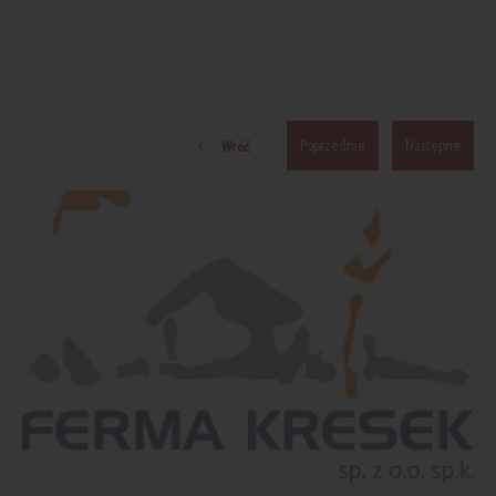
Poprzednie
Nastepne
Wróć