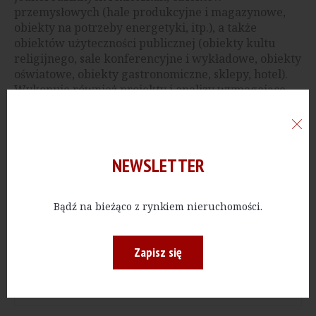
przemysłowych (hale produkcyjne i magazynowe,
obiekty na potrzeby energetyki, itp.), a także
obiektów użyteczności publicznej (obiekty kultu
religijnego, sale konferencyjne i wykładowe, obiekty
oświatowe, obiekty gastronomiczne, sklepy, hotel).
Wykonuje również projekty i analizy wymagające
działań z pogranicza architektury i urbanistyki (np.
osiedle domów jednorodzinnych, centrum
handlowo-usługowo-rozrywkowe, hipermarkety,
pasaże towarzyszące, kina, motele, zespół obiektów
NEWSLETTER
sportowo-rekreacyjnych).
Bądź na bieżąco z rynkiem nieruchomości.
Reklama
Zapisz się