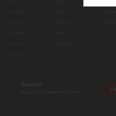
Biura
Artykuły
Planowan
Mieszkania
Wywiady
Zrealizo
Handel
Komentarze
W budowi
Przemysł
Raporty
Hotele
Ogłoszenia
Publiczne
Newsletter
Zap
Bądź na bieżąco z rynkiem nieruchomości.