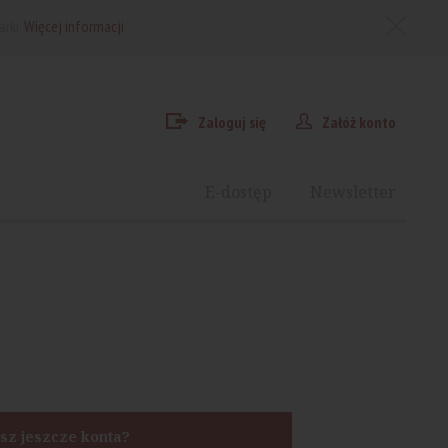
arki.
Więcej informacji
Zaloguj się
Załóż konto
E-dostęp
Newsletter
sz jeszcze konta?