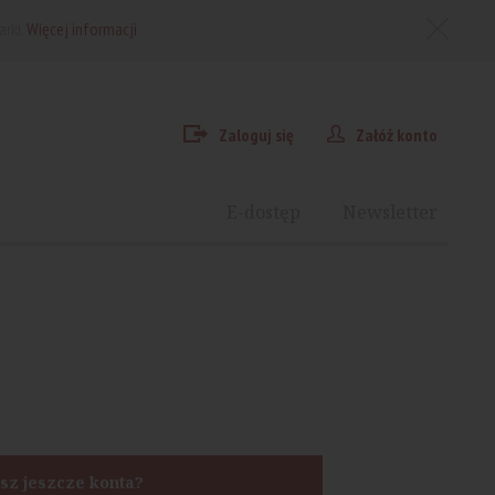
arki.
Więcej informacji
Zaloguj się
Załóż konto
E-dostęp
Newsletter
sz jeszcze konta?