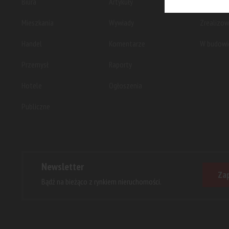
Biura
Artykuły
Planowan
Mieszkania
Wywiady
Zrealizo
Handel
Komentarze
W budowi
Przemysł
Raporty
Hotele
Ogłoszenia
Publiczne
Newsletter
Zap
Bądź na bieżąco z rynkiem nieruchomości.