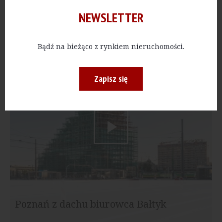
NEWSLETTER
[Warszawa] Polna Corner z lotu ptaka
Bądź na bieżąco z rynkiem nieruchomości.
Zapisz się
Poznań z dachu biurowca Bałtyk