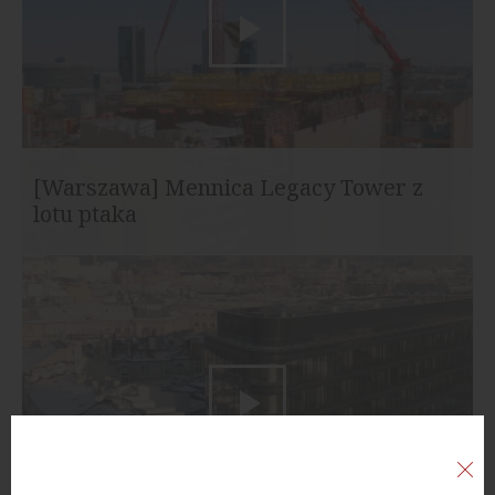
[Warszawa] Mennica Legacy Tower z
lotu ptaka